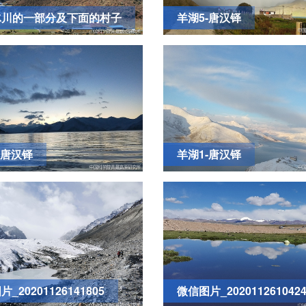
冰川的一部分及下面的村子
羊湖5-唐汉铎
-唐汉铎
羊湖1-唐汉铎
_20201126141805
微信图片_2020112610424