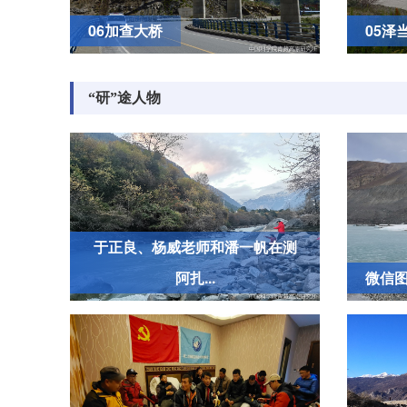
06加查大桥
05泽
“研”途人物
于正良、杨威老师和潘一帆在测
阿扎...
微信图片