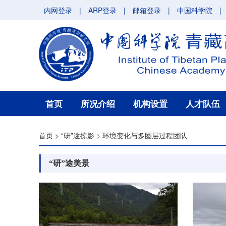
内网登录
|
ARP登录
|
邮箱登录
|
中国科学院
|
首页
所况介绍
机构设置
人才队伍
首页
>
“研”途掠影
>
环境变化与多圈层过程团队
“研”途美景