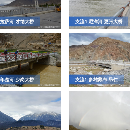
-拉萨河-才纳大桥
支流4-尼洋河-更张大桥
-年楚河-少岗大桥
支流1-多雄藏布-昂仁