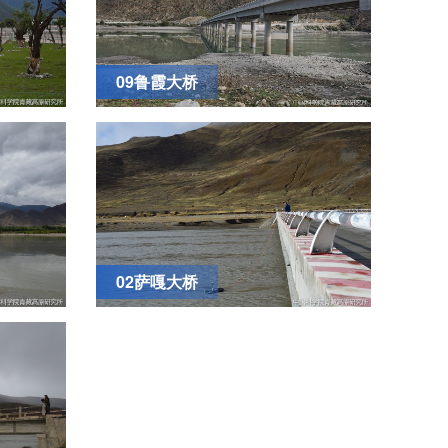
09鲁霞大桥
02萨嘎大桥