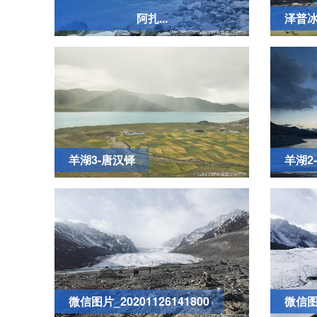
阿扎...
泽普
羊湖3-唐汉铎
羊湖2
微信图片_20201126141800
微信图片