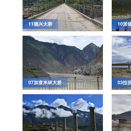
11德兴大桥
10派
07加查米林大桥
03拉