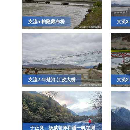
支流5-帕隆藏布桥
支流3
支流2-年楚河-江孜大桥
支流2
于正良、杨威老师和潘一帆在测