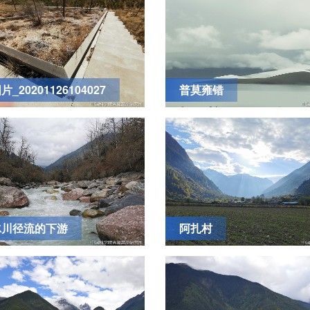
_20201126104027
普莫雍错
冰川径流的下游
阿扎村