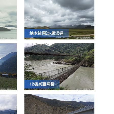
纳木错周边-唐汉铎
12德兴藤网桥