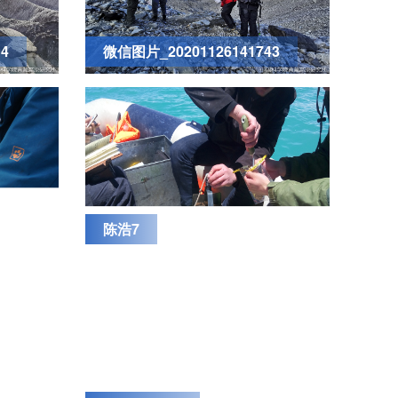
4
微信图片_20201126141743
陈浩7