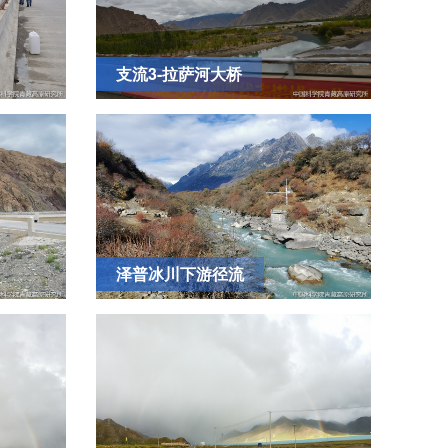
支流3-拉萨河大桥
泽普冰川下游径流