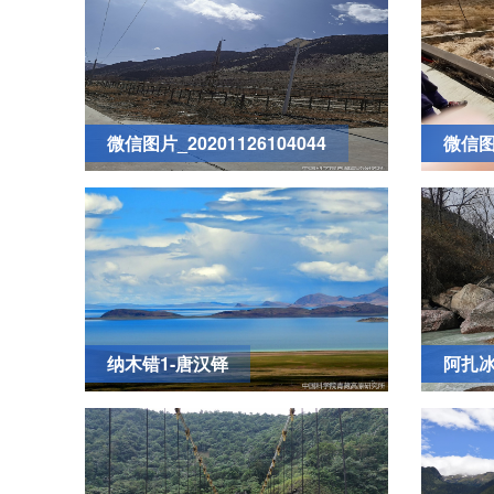
微信图片_20201126104044
微信图片
纳木错1-唐汉铎
阿扎