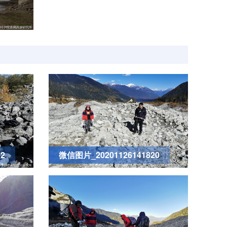
2
微信图片_20201126141820