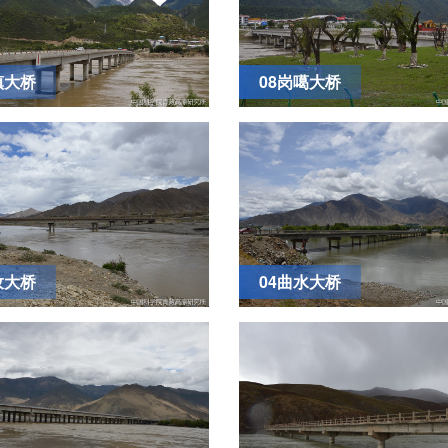
镇大桥
08岗噶大桥
孜大桥
04曲水大桥