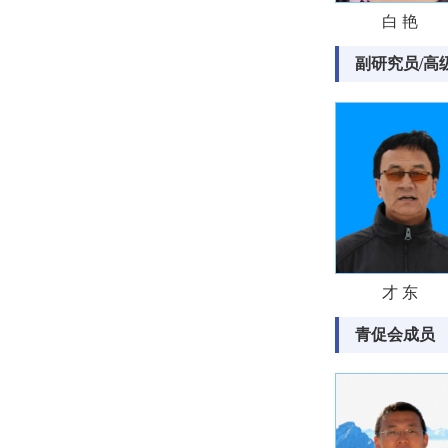
白 艳
副研究员/高
才 东
青促会成员