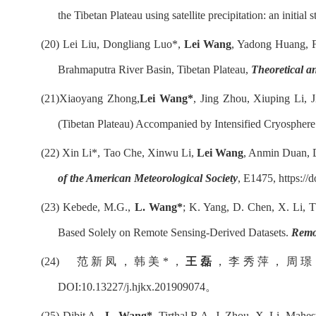
the Tibetan Plateau using satellite precipitation: an initia
(20)
Lei Liu, Dongliang Luo*,
Lei Wang
, Yadong Huang, 
Brahmaputra River Basin, Tibetan Plateau,
Theoretical a
(21)
Xiaoyang Zhong,
Lei Wang*
, Jing Zhou, Xiuping Li,
(Tibetan Plateau) Accompanied by Intensified Cryospher
(22)
Xin Li*, Tao Che, Xinwu Li,
Lei Wang
, Anmin Duan, 
of the American Meteorological Society
, E1475, https:/
(23)
Kebede, M.G.
,
L. Wang*
; K. Yang, D. Chen, X. Li, 
Based Solely on Remote Sensing-Derived Datasets.
Remo
(24)
范新凤，韩美
*
，
王磊
，李秀萍，
周璟
DOI:10.13227/j.hjkx.201909074
。
(25)
Dibit A.,
L. Wang*
, Tirthal R A, J. Zhou, X. Li, Mahe