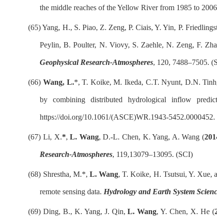
the middle reaches of the Yellow River from 1985 to 200
(65)
Yang, H., S. Piao, Z. Zeng, P. Ciais, Y. Yin, P. Friedli
Peylin, B. Poulter, N. Viovy, S. Zaehle, N. Zeng, F. Zh
Geophysical Research-Atmospheres
, 120, 7488
–
7505. (
(66)
Wang, L.
*, T. Koike, M. Ikeda, C.T. Nyunt, D.N. Tin
by combining distributed hydrological inflow predic
https://doi.org/10.1061/(ASCE)WR.1943-5452.0000452.
(67)
Li, X.
*
,
L. Wang
, D.-L. Chen, K. Yang, A. Wang (
201
Research-Atmospheres
, 119,13079
–
13095. (SCI)
(68)
Shrestha, M.*,
L. Wang
, T. Koike, H. Tsutsui, Y. Xue, 
remote sensing data.
Hydrology and Earth
System Scien
(69)
Ding, B., K. Yang, J. Qin,
L. Wang
, Y. Chen, X. He (