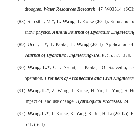
droughts.
Water Resources Research
,
47, W03514.
(SCI
(88)
Shrestha, M.*,
L. Wang
, T. Koike (
2011
). Simulation 
snow physics.
Annual Journal of Hydraulic Engineeri
(89)
Ueda, T.*, T. Koike,
L. Wang
(
2011
). Application of
Journal of Hydraulic Engineering-JSCE
, 55, 373-378.
(90)
Wang, L.*
,
C.T. Nyunt, T. Koike,
O. Saavedra,
L.
operation
.
Frontiers of Architecture and Civil Engineeri
(91)
Wang, L.*
, Z. Wang, T. Koike, H. Yin, D. Yang, S. H
impact of land use change.
Hydrological Processes
, 24, 
(92)
Wang, L.*
, T. Koike, K. Yang, R. Jin, H. Li (
2010a
). 
571. (SCI)