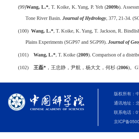
(99)
Wang, L.*
,
T. Koike, K. Yang, P. Yeh (
2009b
).
Assessm
Tone River Basin.
Journal of Hydrology
, 377, 21-34. (S
(100)
Wang, L.*
, T. Koike, K. Yang, T. Jackson, R. Bindlis
Plains Experiments (SGP97 and SGP99).
Journal of Ge
(101)
Wang, L.*
, T. Koike (
2009
). Comparison of a distr
(102)
王磊
*
，王忠静，尹航，杨大文，何杉
(
2006
)
。
G
版权所有：中国
通讯地址：北
联系电话：010-
京ICP备0500