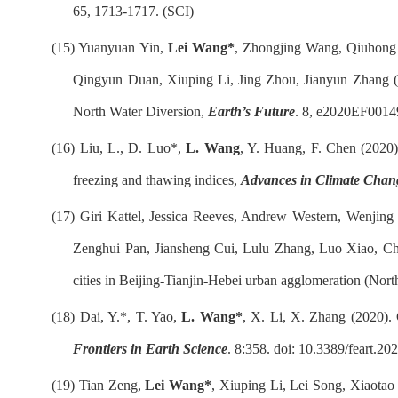
65, 1713-1717. (SCI)
(15)
Yuanyuan Yin,
Lei Wang*
, Zhongjing Wang, Qiuhong 
Qingyun Duan, Xiuping Li, Jing Zhou, Jianyun Zhang (20
North Water Diversion,
Earth’s Future
. 8, e2020EF001
(16)
Liu, L., D. Luo*,
L. Wang
, Y. Huang, F. Chen (2020)
freezing and thawing indices,
Advances in Climate Chan
(17)
Giri Kattel, Jessica Reeves, Andrew Western, Wenji
Zenghui Pan, Jiansheng Cui, Lulu Zhang, Luo Xiao, Ch
cities in Beijing-Tianjin-Hebei urban agglomeration (Nort
(18)
Dai, Y.*, T. Yao,
L. Wang*
, X. Li, X. Zhang (2020).
Frontiers in Earth Science
. 8:358. doi: 10.3389/feart.2
(19)
Tian Zeng,
Lei Wang*
, Xiuping Li, Lei Song, Xiaotao