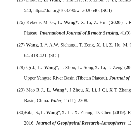
540;
https://doi.org/10.3390/w12020540
. (
SCI
)
(26)
Kebede, M. G.,
L. Wang*
,
X. Li
, Z. Hu
（
2020
）
.
R
Plateau
.
International Journal of Remote Sensing,
41(9)
(27)
Wang, L.*
, A.W. Sichangi, T. Zeng, X. Li, Z. Hu, M.
64, 418-421
. (SCI)
(28)
Qi J.,
L. Wang
*
, J. Zhou,
L. Song,
X. Li,
T. Zeng (
20
Upper Yangtze River Basin (Tibetan Plateau)
.
Journal of
(29)
Mao R J.,
L. Wang
*, J Zhou, X. Li, J Qi, X T Zhang
Basin, China.
Water
, 11(11), 2308.
(30)
Bibi, S.,
L. Wang*
,
X. Li
, X. Zhang, D. Chen (
2019
). 
2016.
Journal of Geophysical Research-Atmospheres
, 