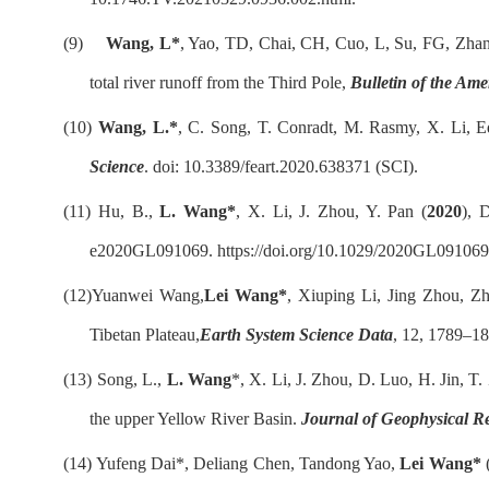
(9)
Wang, L*
, Yao, TD, Chai, CH, Cuo, L, Su, FG, Zhan
total river runoff from the Third Pole,
Bulletin of the Ame
(10)
Wang, L.*
, C. Song, T. Conradt, M. Rasmy, X. Li, Ed
Science
. doi: 10.3389/feart.2020.638371 (SCI).
(11)
Hu, B.,
L. Wang*
, X. Li, J. Zhou, Y. Pan (
2020
), 
e2020GL091069. https://doi.org/10.1029/2020GL091069
(12)
Yuanwei Wang,
Lei Wang*
, Xiuping Li, Jing Zhou, Z
Tibetan Plateau,
Earth System Science Data
, 12, 1789–18
(13)
Song, L.,
L. Wang
*, X. Li, J. Zhou, D. Luo, H. Jin, T.
the upper Yellow River Basin.
Journal of Geophysical R
(14)
Yufeng Dai*, Deliang Chen, Tandong Yao,
Lei Wang*