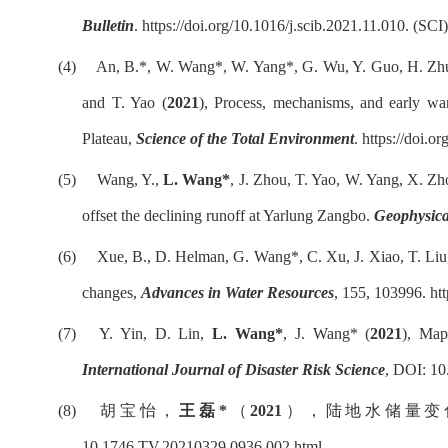
Bulletin
.
https://doi.org/10.1016/j.scib.2021.11.010
. (SCI
(4)
An, B.*, W. Wang*, W. Yang*, G. Wu, Y. Guo, H. Zhu
and T. Yao (
2021
), Process, mechanisms, and early war
Plateau,
Science of the Total Environment
.
https://doi.o
(5)
Wang, Y.,
L. Wang*
, J. Zhou, T. Yao, W. Yang, X. Zh
offset the declining runoff at Yarlung Zangbo.
Geophysica
(6)
Xue, B., D. Helman, G. Wang*, C. Xu, J. Xiao, T. Li
changes,
Advances in Water Resources
, 155, 103996.
ht
(7)
Y. Yin, D. Lin,
L. Wang*
, J. Wang* (
2021
), Map
International Journal of Disaster Risk Science
, DOI: 10
(8)
胡宝怡，
王磊
*
（
2021
），陆地水储量变
10.1746.TV.20210329.0936.002.html.