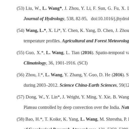
(53)
Liu, W.,
L. Wang*
, J. Zhou, Y. Li, F. Sun, G. Fu, X. 
Journal of Hydrology
, 538, 82-95,
doi:10.1016/j.jhydro
(54)
Wang, L.*
, X. Li*, Y. Chen, K. Yang, D. Chen, J. Zhou,
temperature profiles.
Agricultural and Forest Meteorolo
(55)
Guo, X.*,
L. Wang
, L. Tian (
2016
). Spatio-temporal v
Climatology
, 36, 1901-1916. (SCI)
(56)
Zhou, J.*,
L. Wang
, Y. Zhang, Y. Guo, D. He (
2016
). 
during 2003
–
2012.
Science China-Earth Sciences
, 59(1
(57)
Dong, W., Y. Lin*, J. Wright, Y. Ming, Y. Xie, B. Wan
Plateau controlled by deep convection over the India.
Nat
(58)
Bao, H.*, T. Koike, K. Yang,
L. Wang
, M. Shrestha, P.