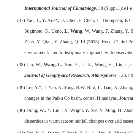
International Journal of Climatology
, 38 (Suppl.1): e1-
(37)
Yao, T., Y. Xue*, D. Chen, F. Chen, L. Thompson, P. Cui
Sugimoto, K. Ueno,
L. Wang
, W. Wang, F. Zhang, Y. S
Zhao, Y. Qian, Y. Zhang, Q. Li (
2018
).
Recent Third Po
environment
:
multi-disciplinary approach with observati
(38)
Liu, W.,
Wang, L.
, Sun, F., Li, Z., Wang, H., Liu, J., et
Journal of Geophysical Research: Atmospheres
, 123.
ht
(39)
Lei, Y.*, T. Yao, K. Yang, B.W. Bird, L. Tian, X. Zhang
changes in the Paiku Co basin, central Himalayas,
Journa
(40)
Dong, W., Y. Lin, J.S. Wright, Y. Xie, Y. Ming, H. Zha
disparities in warm season rainfall changes over arid easte