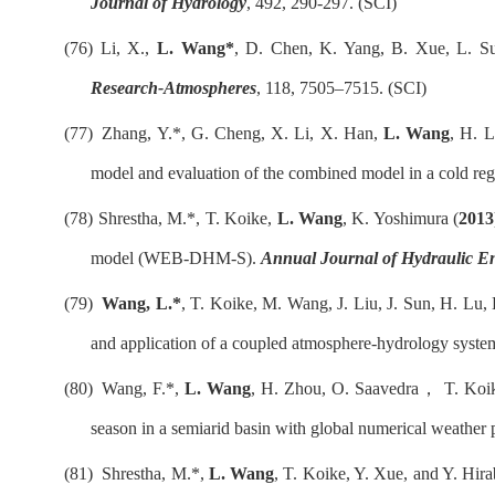
Journal of Hydrology
, 492, 290-297. (SCI)
(76)
Li, X.,
L. Wang*
, D. Chen, K. Yang, B. Xue, L. S
Research-Atmospheres
, 118, 7505
–
7515. (SCI)
(77)
Zhang, Y.*, G. Cheng, X. Li, X. Han,
L. Wang
, H. 
model and evaluation of the combined model in a cold re
(78)
Shrestha, M.*, T. Koike,
L. Wang
, K. Yoshimura (
2013
model (WEB-DHM-S).
Annual Journal of Hydraulic 
(79)
Wang, L.*
, T. Koike,
M. Wang, J. Liu, J. Sun, H. Lu
and application of a coupled atmosphere-hydrology syste
(80)
Wang, F.*,
L. Wang
, H. Zhou, O. Saavedra
，
T. Koik
season in a semiarid basin with global numerical weather p
(81)
Shrestha, M.*,
L. Wang
, T. Koike, Y. Xue, and Y. Hira