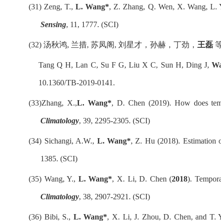
(31)
Zeng, T.,
L. Wang*
, Z. Zhang, Q. Wen, X. Wang, L. Y
Sensing
, 11, 1777. (SCI)
(32)
汤秋鸿
,
兰措
,
苏凤阁
,
刘星才，孙赫，丁劲，
王磊
Tang Q H, Lan C, Su F G, Liu X C, Sun H, Ding J,
Wa
10.1360/TB-2019-0141.
(33)
Zhang, X.,
L. Wang*
, D. Chen (2019). How does tempo
Climatology
, 39, 2295-2305.
(SCI)
(34)
Sichangi, A.W.,
L. Wang*
, Z. Hu (2018). Estimation o
1385. (SCI)
(35)
Wang, Y.,
L. Wang*
, X. Li, D. Chen (
2018
). Tempora
Climatology
, 38, 2907-2921. (SCI)
(36)
Bibi, S.,
L. Wang*
, X. Li, J. Zhou, D. Chen, and T. 