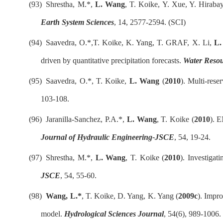
(93)
Shrestha, M.*,
L. Wang
, T. Koike, Y. Xue, Y. Hirabay
Earth
System Sciences
, 14, 2577-2594.
(SCI)
(94)
Saavedra, O.*,T. Koike, K. Yang, T. GRAF, X. Li,
L.
driven by quantitative precipitation forecasts.
Water Reso
(95)
Saavedra, O.*, T. Koike,
L. Wang
(
2010
). Multi-rese
103-108.
(96)
Jaranilla-Sanchez, P.A.*,
L. Wang
, T. Koike (
2010
). 
Journal of Hydraulic Engineering-JSCE
, 54, 19-24.
(97)
Shrestha, M.*,
L. Wang
, T. Koike (
2010
). Investiga
JSCE
, 54, 55-60.
(98)
Wang, L.*
,
T. Koike, D. Yang, K. Yang (
2009c
).
Impro
model
.
Hydrological Sciences Journal
, 54(6), 989-1006.