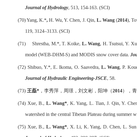
Journal of Hydrology
, 513, 154-163. (SCI)
(70)
Yang, K.*
,
H. Wu, Y. Chen, J. Qin,
L. Wang
(
2014
), To
119, 3124
–
3133. (SCI)
(71)
Shrestha, M.*, T. Koike,
L. Wang
, H. Tsutsui, Y. Xu
model (WEB-DHM-S) and MODIS snow cover data.
Jou
(72)
Shibuo, Y.*, E. Ikoma, O. Saavedra,
L. Wang
, P. Kou
Journal of Hydraulic Engineering-JSCE
, 58
.
(73)
王磊
*
，李秀萍，周
璟
，刘文彬，阳坤（
2014
），
(74)
Xue, B.,
L. Wang*
, K. Yang, L. Tian, J. Qin, Y. Che
watershed in the central Tibetan Plateau during summer wi
(75)
Xue, B.,
L. Wang*
, X. Li, K. Yang, D. Chen, L. Sun