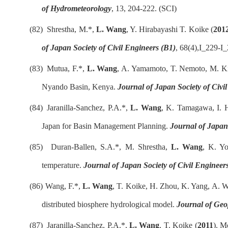
of Hydrometeorology
, 13, 204-222
. (SCI)
(82)
Shrestha, M.*,
L. Wang
, Y. Hirabayashi T. Koike (
201
of Japan Society of Civil Engineers (B1)
, 68(4),I_229-I
(83)
Mutua, F.*,
L. Wang
, A. Yamamoto, T. Nemoto, M. Ki
Nyando Basin, Kenya.
Journal of Japan Society of Civi
(84)
Jaranilla-Sanchez, P.A.*,
L. Wang
, K. Tamagawa, I. 
Japan for Basin Management Planning.
Journal of Japan 
(85)
Duran-Ballen, S.A.*, M. Shrestha,
L. Wang
, K. Y
temperature.
Journal of Japan Society of Civil Engineer
(86)
Wang, F.*,
L. Wang
, T. Koike, H. Zhou, K. Yang, A. W
distributed biosphere hydrological model
.
Journal of Geo
(87)
Jaranilla-Sanchez, P.A.*,
L. Wang
, T. Koike (
2011
).
Mo