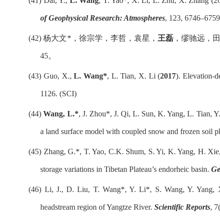
(41)
Dai, Y.,
L. Wang
, T. Yao*, X. Li, L. Zhu, X. Zhang (20
of Geophysical Research: Atmospheres
, 123, 6746–6759
(42)
杨大文
*
，徐宗学，李哲，袁星，
王磊
，缪驰远，
45
。
(43)
Guo, X.,
L. Wang*
, L. Tian, X. Li (
2017
). Elevation-
1126. (SCI)
(44)
Wang, L.*
, J. Zhou*, J. Qi, L. Sun, K. Yang, L. Tian, 
a land surface model with coupled snow and frozen soil p
(45)
Zhang, G.*, T. Yao, C.K. Shum, S. Yi, K. Yang, H. Xie
storage variations in Tibetan Plateau’s endorheic basin
.
Ge
(46)
Li, J., D. Liu, T. Wang*, Y. Li*, S. Wang, Y. Yang
headstream region of Yangtze River.
Scientific Reports
, 7