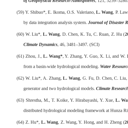
of Geophysical Research-Atmospheres
, 121, 5259
–
5280.
(59)
Y. Shibuo*, E. Ikoma, O.S. Valeriano,
L. Wang
, P. La
by data integration analysis system.
Journal of Disaster 
(60)
W. Liu*,
L. Wang
, D. Chen, K. Tu, C. Ruan, Z. Hu (
2
Climate Dynamics
, 46, 3481–3497. (SCI)
(61)
Zhou, J.,
L. Wang*
, Y. Zhang, Y. Guo, X. Li, and W. 
from a basin-wide hydrological modeling.
Water Resourc
(62)
W. Liu*, A. Zhang,
L. Wang
, G. Fu, D. Chen, C. Liu,
generator and two hydrological models.
Climate Researc
(63)
Shrestha, M., T. Koike, Y. Hirabayashi, Y. Xue,
L. Wa
distributed hydrological modeling framework at Hunza Ri
(64)
Z. Hu*,
L. Wang
, Z. Wang, Y. Hong, and H. Zheng (
2