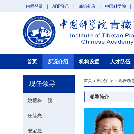
内网登录
|
ARP登录
|
邮箱登录
|
中国科学院
|
首页
所况介绍
机构设置
人才队伍
首页
>
所况介绍
>
现任领
现任领导
领导简介
姚檀栋 院士
庄绪亮
安宝晟