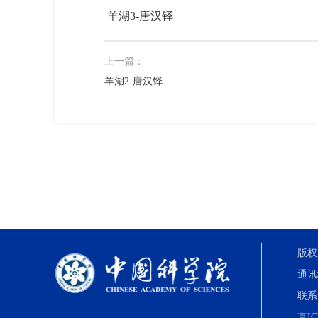
羊湖3-唐汉铎
上一篇：
羊湖2-唐汉铎
版权
通讯
联系电
京IC