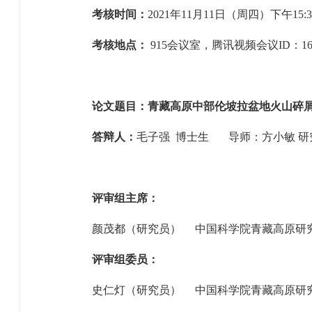
考核时间：
2021
年
11
月
11
日（周
四
）
下午
15:
考核地点：
915
会议室
，腾讯视频会议
ID
：
16
论文题目：
青
藏高原中部伦坡拉盆地火山碎
答辩人：
毛子强
博士生
导师：
方小敏
研
评审组主席：
颜茂都
（研究员）
中国科学院青藏高原研
评审组委员：
史仁灯
（研究员）
中国科学院青藏高原研