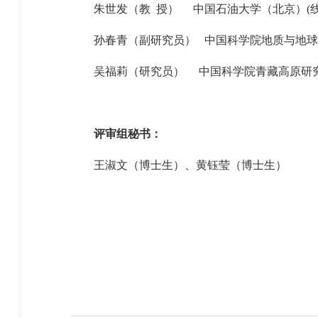
朱世发
（
教
授
）
中国石油大学（北京）(线
孙春青
（
副
研究员）
中国科学院地质与地球
吴福莉
（研究员）
中国科学院青藏高原研
评审组秘书：
王淑文
（博士生）、
黄钰莹
（博士生）