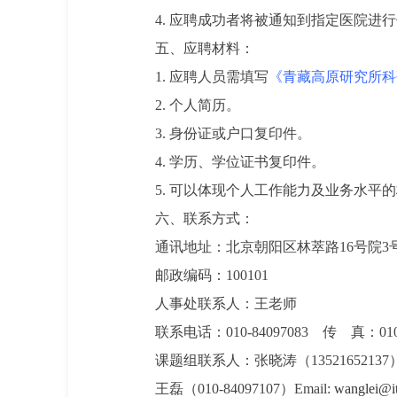
4.
应聘成功者将被通知到指定医院进行
五、应聘材料：
1.
应聘人员需填写
《青藏高原研究所科
2.
个人简历。
3.
身份证或户口复印件。
4.
学历、学位证书复印件。
5.
可以体现个人工作能力及业务水平的
六、联系方式：
通讯地址：北京朝阳区林萃路
16
号院
3
邮政编码：
100101
人事处联系人：王老师
联系电话：
010-84097083
传 真：
01
课题组联系人：张晓涛（
13521652137
王磊（
010-84097107
）
Email:
wanglei@it