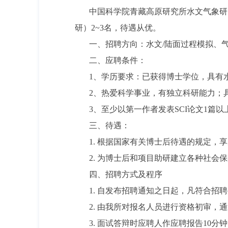
中国科学院青藏高原研究所水文气象研
研）
2~3
名，待遇从优。
一、招聘方向：水文
/
陆面过程模拟、
二、应聘条件：
1
、学历要求：已获得博士学位，具有
2
、热爱科学事业，有独立科研能力；
3
、至少以第一作者发表
SCI
论文
1
篇以
三、待遇：
1.
根据国家有关博士后待遇的规定，享
2.
为博士后和项目助研建立各种社会保
四、招聘方式及程序
1.
自发布招聘通知之日起，凡符合招聘
2.
由我所对报名人员进行资格初审，通
3.
面试答辩时应聘人作应聘报告
10
分钟