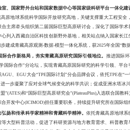
室、国家野外台站和国家数据中心等国家级科研平台一体化建
藏高原地球系统科学国际开放研究高地，关键支撑重大工程安全，
联合主席牵头组织第二届国际巨型高原研讨会，深化了国际学术
中心列入西藏自治区科技创新野外基地，相关站点纳入国家长江
步建成青藏高原观测-数据-模型一体化系统，获2025年全国“数
际合作新格局，夯实青藏高原研究国际引领地位。
推进国际环
球科学国际合作”分论坛，实现青藏高原国际研究的科学引领、平
U、EGU大会“TPE国际计划”分会品牌会议，依托TPE在“一
进一步凝聚了应对全球气候变化的科学共识；促成亚洲水塔冰川与
(ATES)和“国际巨型高原研究会”(PlateauPlus)入选联
综合开发中心(ICIMOD)担任重要职务，持续提升研究所在国际
弘扬和传承科学家精神和青藏科学精神。
依托青藏高原地球系
营等大型科普活动，促进了科研资源与地方教育需求、科普教育