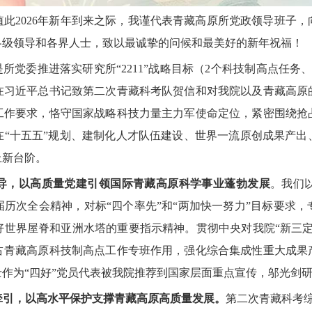
2026年新年到来之际，我谨代表青藏高原所党政领导班子，
各级领导和各界人士，致以最诚挚的问候和最美好的新年祝福！
所党委推进落实研究所“2211”战略目标（2个科技制高点任务
在习近平总书记致第二次青藏科考队贺信和对我院以及青藏高原
工作要求，恪守国家战略科技力量主力军使命定位，紧密围绕抢
在“十五五”规划、建制化人才队伍建设、世界一流原创成果产出
上新台阶。
导，以高质量党建引领国际青藏高原科学事业蓬勃发展
。我们
历次全会精神，对标“四个率先”和“两加快一努力”目标要求
好世界屋脊和亚洲水塔的重要指示精神。贯彻中央对我院“新三
占青藏高原科技制高点工作专班作用，强化综合集成性重大成果
作为“四好”党员代表被我院推荐到国家层面重点宣传，邬光剑
牵引，以高水平保护支撑青藏
高原高质量发展。
第二次青藏科考