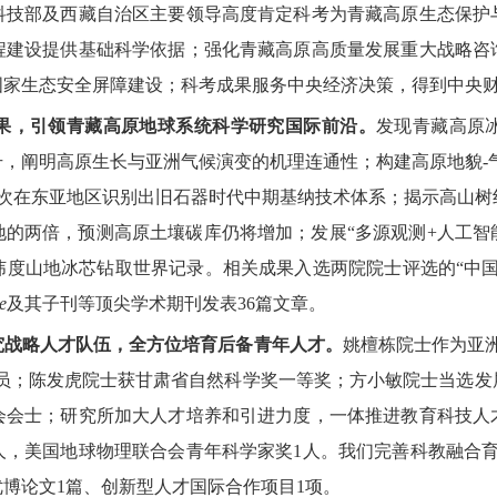
科技部及西藏自治区主要领导高度肯定科考为青藏高原生态保护
程建设提供基础科学依据；强化青藏高原高质量发展重大战略咨
国家生态安全屏障建设；科考成果服务中央经济决策，得到中央
，引领青藏高原地球系统科学研究国际前沿。
发现青藏高原
，阐明高原生长与亚洲气候演变的机理连通性；构建高原地貌-
首次在东亚地区识别出旧石器时代中期基纳技术体系；揭示高山树
地的两倍，预测高原土壤碳库仍将增加；发展“多源观测+人工智
纬度山地冰芯钻取世界记录。相关成果入选两院院士评选的“中国
e
及其子刊等顶尖学术期刊发表36篇文章。
战略人才队伍，全方位培育后备青年人才。
姚檀栋院士作为亚
成员；陈发虎院士获甘肃省自然科学奖一等奖；方小敏院士当选
会会士；研究所加大人才培养和引进力度，一体推进教育科技人才
人，美国地球物理联合会青年科学家奖1人。我们完善科教融合
优博论文1篇、创新型人才国际合作项目1项。