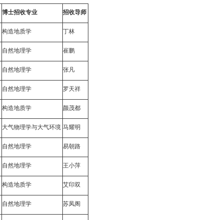
博士招收专业
招收导师
构造地质学
丁
林
自然地理学
崔
鹏
自然地理学
张
凡
自然地理学
罗天祥
构造地质学
颜茂都
大气物理学与大气环境
马耀明
自然地理学
易朝路
自然地理学
王小萍
构造地质学
艾印双
自然地理学
苏凤阁