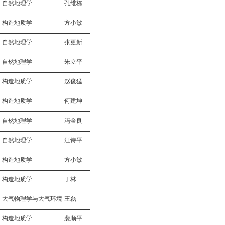
自然地理学
孔维栋
构造地质学
方小敏
自然地理学
张更新
自然地理学
朱立平
构造地质学
赵俊猛
构造地质学
何建坤
自然地理学
冯金良
自然地理学
汪诗平
构造地质学
方小敏
构造地质学
丁
林
大气物理学与大气环境
王
磊
构造地质学
裴顺平