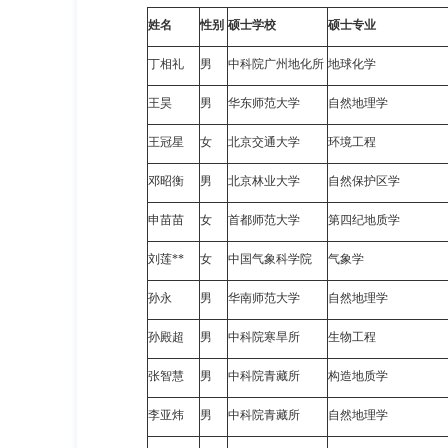
姓名
性别
硕士学校
硕士专业
丁相礼
男
中科院广州地化所
地球化学
王
昊
男
华东师范大学
自然地理学
王冠星
女
北京交通大学
环境工程
邓昭衡
男
北京林业大学
自然保护区学
申苗苗
女
首都师范大学
第四纪地质学
刘莲
**
女
中国气象科学院
气象学
孙
永
男
华南师范大学
自然地理学
孙殿超
男
中科院寒旱所
生物工程
张智慧
男
中科院青藏所
构造地质学
李亚炜
男
中科院青藏所
自然地理学