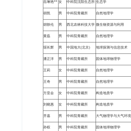
岳琳艳
**
女
中科院沈阳生态所
生态学
胡
凯
男
中科院青藏所
自然地理学
胡轶伦
男
西北农林科技大学
微生物资源与利用
黄
磊
男
中科院青藏所
自然地理学
琚长辉
男
中国地大
(
北京
)
地球探测与信息技术
潘正洋
男
中科院青藏所
固体地球物理学
王
莉
女
中科院青藏所
自然地理学
王
奇
男
中科院青藏所
自然地理学
方亚会
女
中科院青藏所
构造地质学
刘晓惠
女
中科院青藏所
构造地质学
齐
嘉
男
中科院青藏所
大气物理学与大气环境
孙
权
男
中科院青藏所
固体地球物理学