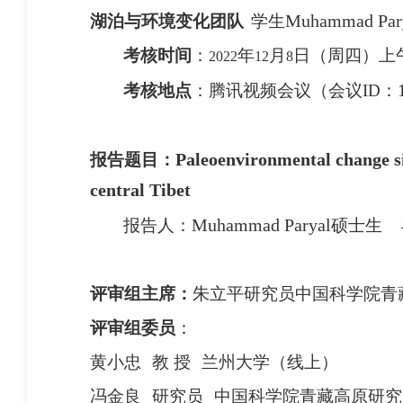
Muhammad Par
湖泊与环境变化团队
学生
考核时间
：
年
月
日（周
四
）
上
2022
12
8
考核地点
：腾讯
视频
会议（
会议
ID
：
Paleoenvironmental change si
报告题目：
central Tibet
Muhammad Paryal
报告人：
硕士生
评审组主席：
朱立平研究员中国科学院青
评审组委员
：
黄小忠
教 授
兰州大学（
线上）
冯金良
研究员
中国科学院青藏高原研究