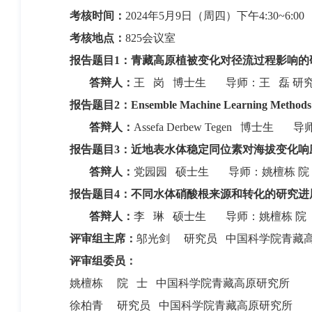
考核时间：
2024
年
5
月
9
日（周四）下午
4:30~6:00
考核地点：
825
会议室
报告题目
1
：青藏高原植被变化对径流过程影响的
答辩人：
王
岗
博士生
导师：王
磊
研
报告题目
2
：
Ensemble Machine Learning Methods f
答辩人：
Assefa Derbew Tegen
博士生
导
报告题目
3
：近地表水体稳定同位素对海拔变化响
答辩人：
党园园
硕士生
导师：姚檀栋
院
报告题目
4
：不同水体硝酸根来源和转化的研究进
答辩人：
李
琳
硕士生
导师：姚檀栋
院
评审组主席：
邬光剑
研究员 中国科学院青藏
评审组委员：
姚檀栋
院
士 中国科学院青藏高原研究所
徐柏青
研究员 中国科学院青藏高原研究所