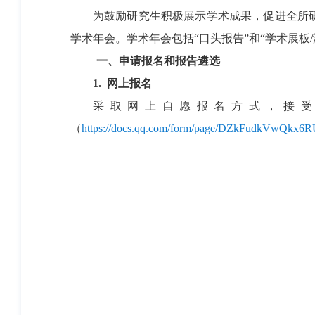
为鼓励研究生积极展示学术成果，促进全所研
学术年会。学术年会包括“口头报告”和“学术展板
一
、
申请
报名
和
报告
遴选
1
.
网上报名
采取网上自愿报名方式，接
（
https://docs.qq.com/form/page/DZkFudkVwQkx