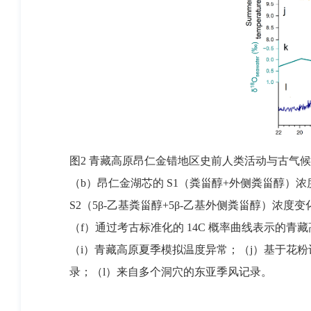
图2 青藏高原昂仁金错地区史前人类活动与古气
（b）昂仁金湖芯的 S1（粪甾醇+外侧粪甾醇）
S2（5β-乙基粪甾醇+5β-乙基外侧粪甾醇）浓
（f）通过考古标准化的 14C 概率曲线表示的青
（i）青藏高原夏季模拟温度异常；（j）基于花
录；（l）来自多个洞穴的东亚季风记录。