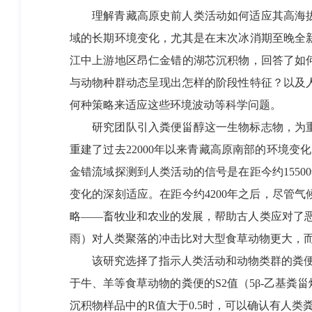
理解青藏高原史前人类活动如何适应其高海拔
域的长期环境变化，尤其是在末次冰消期至晚全
江中上游地区昂仁金错的湖芯沉积物，回答了如
与动物种群动态呈现出怎样的阶段性特征？以及
何种策略来适应这些环境波动等科学问题。
研究团队引入粪便甾醇这一生物标志物，为重
重建了过去22000年以来青藏高原南部的环境
金错流域探测到人类活动的信号是在距今约1550
变化的深刻适应。在距今约4200年之后，尽管
略——畜牧业和农业的发展，帮助古人类应对了
雨）对人类聚落的冲击比对大型食草动物更大，
该研究选择了指示人类活动和动物类群的粪便甾
于牛、羊等食草动物的粪便的S2值（5β-乙基粪甾烷
沉积物样品中的R值大于0.5时，可以确认有人类