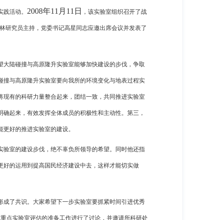
2008
年
11
月
11
日
实践活动。
，该实验室组织召开了战
林研究员主持，党委书记高星同志应邀出席会议并发表了
望大陆碰撞与高原隆升实验室能够加快建设的步伐，争取
碰撞与高原隆升实验室要向我所的环境变化与地表过程实
将现有的科研力量整合起来，团结一致，共同推进实验室
明确起来，有效发挥全体成员的积极性和主动性。第三，
能更好的推进实验室的建设。
实验室的建设步伐，绝不辜负所领导的希望。同时他还指
更好的运用到提高国民经济建设中去，这样才能切实做
形成了共识。大家希望下一步实验室要抓紧时间引进优秀
就重点实验室评估的准备工作进行了讨论，并邀请所科研处