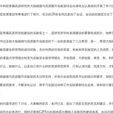
中科院青藏高原研究所大陆碰撞与高原隆升实验室结合自身特点认真组织开展了学习
20
室发展规划等事项进行了研讨。在京的
余名同志参加了会议。会议由实验室主任丁
是青藏高原所首批建设的实验室之一，是研究所学科发展建设的重要组成部分。他希
书记还就大陆碰撞与高原隆升实验室的下一步的发展提了三点希望：第一，希望大陆
验室建设和管理的成功经验，充分利用好目前的资源，有效发挥实验室的人员优势，
的课题式管理观念转变为实验室全面管理观念，开拓思路，大胆创新，将责、权、利
什么，能做什么，以及自己有什么样的资源和优势等，只有认清问题，找准方向，才
陆碰撞与高原隆升实验室的关注和支持，并表示会按照高星书记的指示和要求，加快
要按照要求，不断深化认识，将学习实践活动和工作实际紧密结合起来，将科技力量
。
的问题等进行了讨论，大家畅所欲言，各抒已见，提出了很多宝贵的意见和建议，并
GPS
设结合起来进行，同时还要将
台站和地震台网纳入实验室的建设体系。会议还