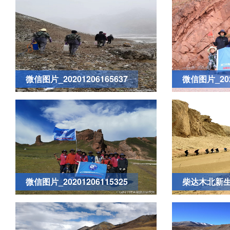
微信图片_20201206165637
微信图片_202
微信图片_20201206115325
柴达木北新