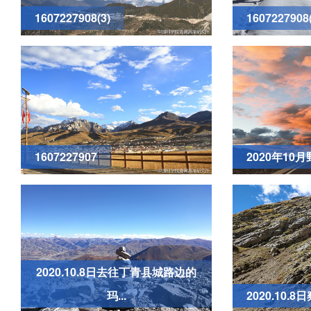
1607227908(3)
1607227908(
1607227907
2020年10
2020.10.8日去往丁青县城路边的
玛...
2020.10