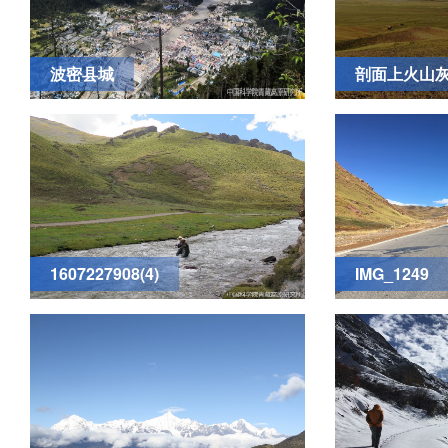
波密县城
剖面上火山
1607227908(4)
IMG_1249