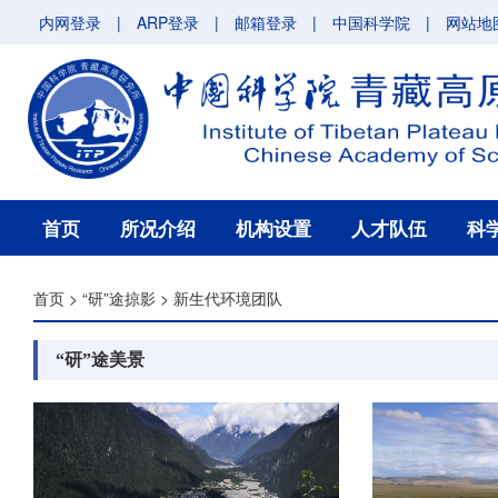
内网登录
|
ARP登录
|
邮箱登录
|
中国科学院
|
网站地
首页
所况介绍
机构设置
人才队伍
科
首页
>
“研”途掠影
>
新生代环境团队
“研”途美景