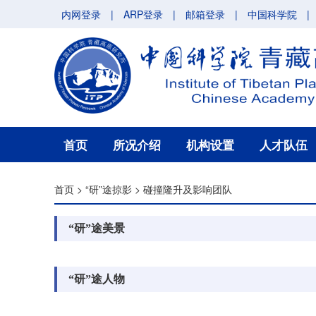
内网登录
|
ARP登录
|
邮箱登录
|
中国科学院
|
首页
所况介绍
机构设置
人才队伍
首页
>
“研”途掠影
>
碰撞隆升及影响团队
“研”途美景
“研”途人物