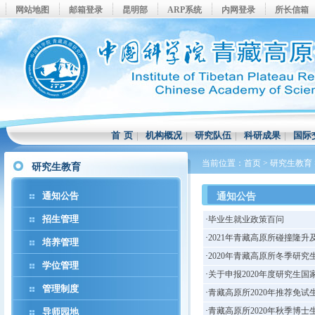
网站地图
邮箱登录
昆明部
ARP系统
内网登录
所长信箱
首 页
|
机构概况
|
研究队伍
|
科研成果
|
国际
当前位置：
首页
>
研究生教育
研究生教育
通知公告
通知公告
招生管理
·
毕业生就业政策百问
·
2021年青藏高原所碰撞隆
培养管理
·
2020年青藏高原所冬季研
学位管理
·
关于申报2020年度研究生
管理制度
·
青藏高原所2020年推荐免试
·
青藏高原所2020年秋季博
导师园地