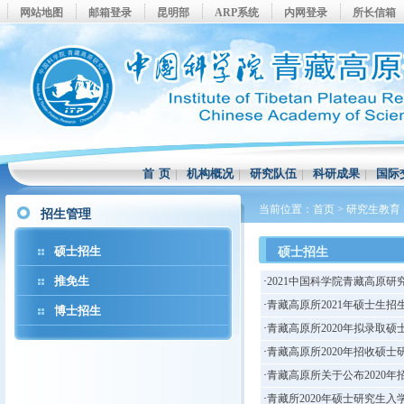
网站地图
邮箱登录
昆明部
ARP系统
内网登录
所长信箱
首 页
|
机构概况
|
研究队伍
|
科研成果
|
国际
当前位置：
首页
>
研究生教育
招生管理
硕士招生
硕士招生
推免生
·
2021中国科学院青藏高原
·
青藏高原所2021年硕士生招
博士招生
·
青藏高原所2020年拟录取
·
青藏高原所2020年招收硕
·
青藏高原所关于公布2020年
·
青藏所2020年硕士研究生入