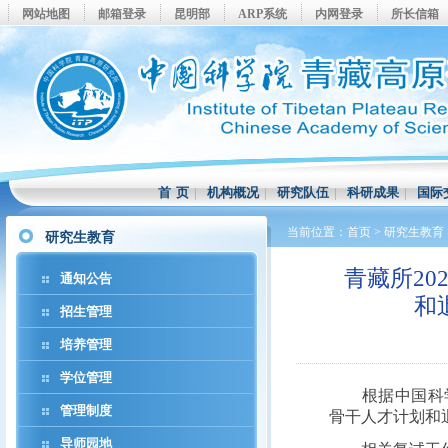
网站地图
邮箱登录
昆明部
ARP系统
内网登录
所长信箱
首 页
|
机构概况
|
研究队伍
|
科研成果
|
国际
当前位置：
首页
>
研究生教育
研究生教育
青藏所2
通知公告
和
招生管理
培养管理
学位管理
根据中国科
管理制度
骨干人才计划和
导师园地