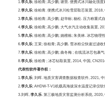
1.
李久乐
;
徐柏青
;
高少鹏
;
谢营
.
便携式冰川融化强度
2.
李久乐
;
徐柏青
.
便携式冰川粒雪层取芯装置
, 2018,
3.
李久乐
;
徐柏青
;
高少鹏
;
赵华标
;
杨松
.
压力称重式
4.
李久乐
;
徐柏青
;
高少鹏
.
大气水汽主动收集装置
, 20
5.
李久乐
;
徐柏青
;
高少鹏
;
姚檀栋
;
朱美林
.
冰芯物理
6.
李久乐
;
王茉
;
徐柏青
;
高少鹏
.
雪冰粉尘快速过滤收
7.
李久乐
;
徐柏青
;
高少鹏
;
曲冬梅
;
在线流冰芯包裹气
8.
李久乐
;
徐柏青
;
冰芯钻取装置
, 2014,
中国
, CN201
代表性软件著作权：
1.
李久乐
;
刘晖
.
地质灾害调查数据核查软件
, 2021,
中
2.
李久乐
; AHDW-T-V1
机载高海拔深水温度记录仪软
3.
刘晖
,
李久乐
.
第三极地质灾害监测分析系统
, 2020,