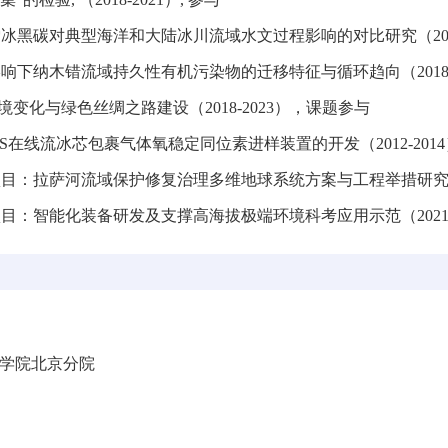
雪冰黑碳对典型海洋和大陆冰川流域水文过程影响的对比研究（
2
影响下纳木错流域持久性有机污染物的迁移特征与循环趋向（
2018
境变化与绿色丝绸之路建设（
2018-2023
），课题参与
S
在线流冰芯包裹气体氧稳定同位素进样装置的开发（
2012-2014
项目：拉萨河流域保护修复治理多维地球系统方案与工程举措研
项目：智能化装备研发及支撑高海拔极端环境科考应用示范（
2021
科学院北京分院