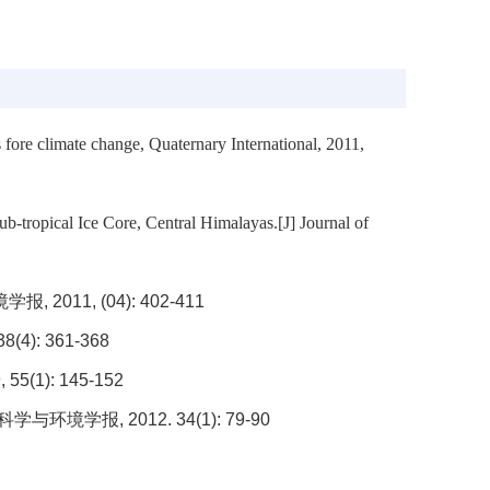
fore climate change, Quaternary International, 2011,
tropical Ice Core, Central Himalayas.[J] Journal of
境学报
, 2011, (04): 402-411
 38(4): 361-368
, 55(1): 145-152
科学与环境学报
, 2012. 34(1): 79-90