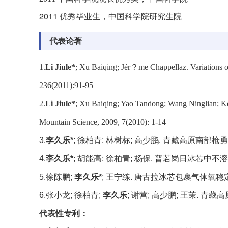
2011
优秀毕业生，中国科学院研究生院
代表论著
1.
Li Jiule*
; Xu Baiqing; Jér？me Chappellaz. Variations of
236(2011):91-95
2.
Li Jiule*
; Xu Baiqing; Yao Tandong; Wang Ninglian; Ken
Mountain Science, 2009, 7(2010): 1-14
3.
李久乐
*
;
徐柏青
;
林树标
;
高少鹏
.
青藏高原南部枪勇
4.
李久乐
*
;
胡能高
;
徐柏青
;
杨保
.
普若岗日冰芯中不溶
5.
徐陈鹏
;
李久乐
*
;
王宁练
.
唐古拉冰芯包裹气体氧稳
6.
张小龙
;
徐柏青
;
李久乐
;
谢营
;
高少鹏
;
王茉
.
青藏高
代表性专利：