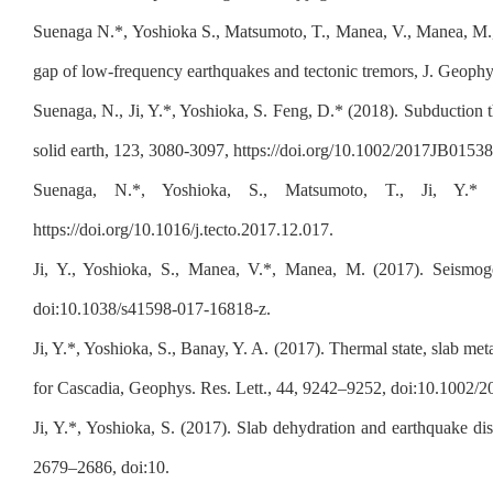
Suenaga N.*, Yoshioka S., Matsumoto, T., Manea, V., Manea, M., J
gap of low-frequency earthquakes and tectonic tremors, J. Geophy
Suenaga, N., Ji, Y.*, Yoshioka, S. Feng, D.* (2018). Subduction 
solid earth, 123, 3080-3097, https://doi.org/10.1002/2017JB015
Suenaga, N.*, Yoshioka, S., Matsumoto, T., Ji, Y.* 
https://doi.org/10.1016/j.tecto.2017.12.017.
Ji, Y., Yoshioka, S., Manea, V.*, Manea, M. (2017). Seismogen
doi:10.1038/s41598-017-16818-z.
Ji, Y.*, Yoshioka, S., Banay, Y. A. (2017). Thermal state, slab 
for Cascadia, Geophys. Res. Lett., 44, 9242–9252, doi:10.100
Ji, Y.*, Yoshioka, S. (2017). Slab dehydration and earthquake di
2679–2686, doi:10.