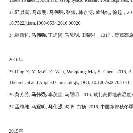
Tibetan Plateau, Journal of Geophysical Research-Atmospheres,
33.
郭晨露
,
马耀明
,
马伟强
,
张烺
,
韩存博
,
孟纯纯
,
徐超，
20
10.7522/j.issn.1000-0534.2016.00020.
34.
韩熠哲
,
马伟强
,
王炳赟
,
马耀明
,
田荣湘，
2017
，青藏高
2016
年
35.
Ding Z, Y. Ma*, Z. Wen,
Weiqiang Ma,
S. Chen, 2016, A c
Theoretical and Applied Climatology, DOI: 10.1007/s00704-016
36.
黄芳芳
,
马伟强
,
李茂善
,
马耀明
. 2016,
藏北高原地表温度
37.
孟纯纯
,
马耀明
,
马伟强
,
勾鹏
,
白杨
. 2016,
中国东部秋冬
2015
年