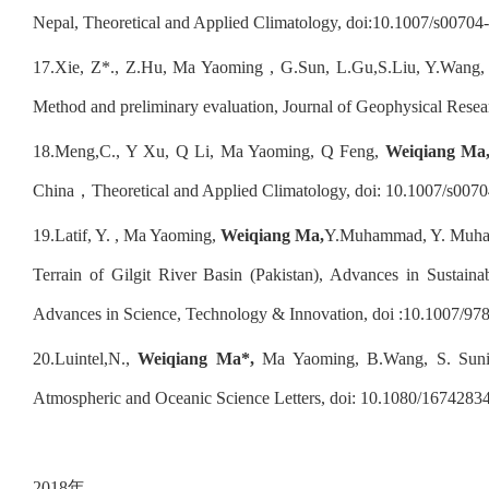
Nepal, Theoretical and Applied Climatology, doi:10.1007/s00704
17.
Xie, Z*., Z.Hu, Ma Yaoming , G.Sun, L.Gu,S.Liu, Y.Wang
Method and preliminary evaluation, Journal of Geophysical Rese
18.
Meng,C., Y Xu, Q Li, Ma Yaoming, Q Feng,
Weiqiang Ma
China
，
Theoretical and Applied Climatology, doi: 10.1007/s007
19.
Latif, Y. , Ma Yaoming,
Weiqiang Ma,
Y.Muhammad, Y. Muh
Terrain of Gilgit River Basin (Pakistan), Advances in Sustai
Advances in Science, Technology & Innovation, doi :10.1007/9
20.
Luintel,N.,
Weiqiang Ma*,
Ma Yaoming, B.Wang, S. Sunil, 
Atmospheric and Oceanic Science Letters, doi: 10.1080/1674283
2018
年