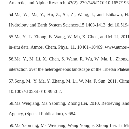
Antarctic, and Alpine Research, 43(2): 239-245/DOI:10.1657/19
54.
Ma, W., Ma, Y., Hu, Z., Su, Z., Wang, J., and Ishikawa, H
Hydrology and Earth System Sciences,15,1403-1413, doi:10.519
55.
Ma, Y., L. Zhong, B. Wang, W. Ma, X. Chen, and M. Li, 2011,
in-situ data, Atmos. Chem. Phys., 11, 10461–10469, www.atmos
56.
Ma, Y., M. Li, X. Chen, S. Wang, R. Wu, W. Ma, L. Zhong, 
interaction over the heterogeneous landscape of the Tibetan Plat
57.
Song, M., Y. Ma, Y. Zhang, M. Li, W. Ma, F. Sun, 2011. Clima
10.1007/s10584-010-9950-2.
58.
Ma Weiqiang, Ma Yaoming, Zhong Lei, 2010, Retrieving land s
Agency, (Special Publication), v 684.
59.
Ma Yaoming, Ma Weiqiang, Wang Yongjie, Zhong Lei, Li Maosh