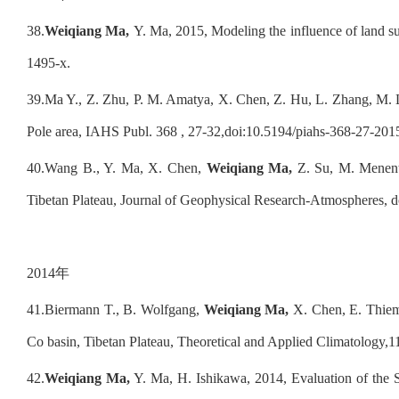
38.
Weiqiang Ma,
Y. Ma, 2015, Modeling the influence of land su
1495-x.
39.
Ma Y., Z. Zhu, P. M. Amatya, X. Chen, Z. Hu, L. Zhang, M. 
Pole area, IAHS Publ. 368 , 27-32,doi:10.5194/piahs-368-27-201
40.
Wang B., Y. Ma, X. Chen,
Weiqiang Ma,
Z. Su, M. Menenti,
Tibetan Plateau, Journal of Geophysical Research-Atmospheres,
2014
年
41.
Biermann T., B. Wolfgang,
Weiqiang Ma,
X. Chen, E. Thiem,
Co basin, Tibetan Plateau, Theoretical and Applied Climatology,
42.
Weiqiang Ma,
Y. Ma, H. Ishikawa, 2014, Evaluation of the S