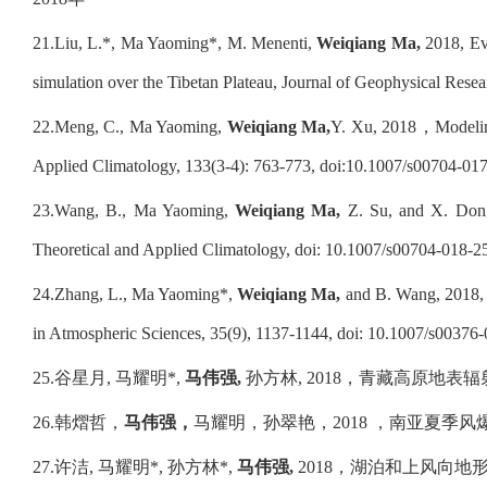
21.
Liu, L.*, Ma Yaoming*, M. Menenti,
Weiqiang Ma,
2018, Eva
simulation over the Tibetan Plateau, Journal of Geophysical Re
22.
Meng, C., Ma Yaoming,
Weiqiang Ma,
Y. Xu, 2018
，
Modelin
Applied Climatology, 133(3-4): 763-773, doi:10.1007/s00704-01
23.
Wang, B., Ma Yaoming,
Weiqiang Ma,
Z. Su, and X. Don
Theoretical and Applied Climatology, doi: 10.1007/s00704-018-2
24.
Zhang, L., Ma Yaoming*,
Weiqiang Ma,
and B. Wang, 2018, C
in Atmospheric Sciences, 35(9), 1137-1144, doi: 10.1007/s00376
25.
谷星月
,
马耀明
*,
马伟强
,
孙方林
, 2018
，青藏高原地表辐
26.
韩熠哲，
马伟强，
马耀明，孙翠艳，
2018
，南亚夏季风
27.
许洁
,
马耀明
*,
孙方林
*,
马伟强
,
2018
，湖泊和上风向地