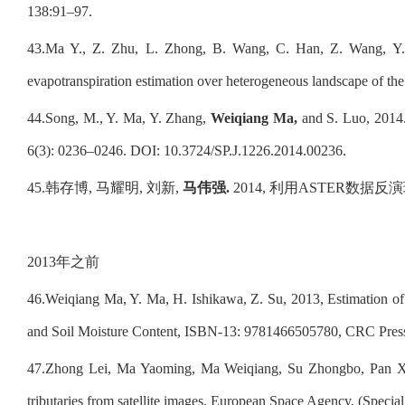
138:91–97.
43.
Ma Y., Z. Zhu, L. Zhong, B. Wang, C. Han, Z. Wang, Y
evapotranspiration estimation over heterogeneous landscape of th
44.
Song, M., Y. Ma, Y. Zhang,
Weiqiang Ma,
and S. Luo, 2014. 
6(3): 0236–0246. DOI: 10.3724/SP.J.1226.2014.00236.
45.
韩存博
,
马耀明
,
刘新
,
马伟强
.
2014,
利用
ASTER
数据反演
2013
年之前
46.
Weiqiang Ma,
Y. Ma, H. Ishikawa, Z. Su, 2013, Estimation of
and Soil Moisture Content, ISBN-13: 9781466505780, CRC Press.
47.
Zhong Lei, Ma Yaoming, Ma Weiqiang, Su Zhongbo, Pan Xiao
tributaries from satellite images, European Space Agency, (Special