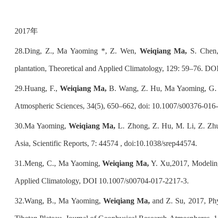
2017
年
28.
Ding, Z., Ma Yaoming *, Z. Wen,
Weiqiang Ma,
S. Chen,
plantation, Theoretical and Applied Climatology, 129: 59–76. D
29.
Huang, F.,
Weiqiang Ma,
B. Wang, Z. Hu, Ma Yaoming, G. Su
Atmospheric Sciences, 34(5), 650–662, doi: 10.1007/s00376-016
30.
Ma Yaoming,
Weiqiang Ma,
L. Zhong, Z. Hu, M. Li, Z. Zhu,
Asia, Scientific Reports, 7: 44574 , doi:10.1038/srep44574.
31.
Meng, C., Ma Yaoming,
Weiqiang Ma,
Y. Xu,2017, Modeling o
Applied Climatology, DOI 10.1007/s00704-017-2217-3.
32.
Wang, B., Ma Yaoming,
Weiqiang Ma,
and Z. Su, 2017, Phys