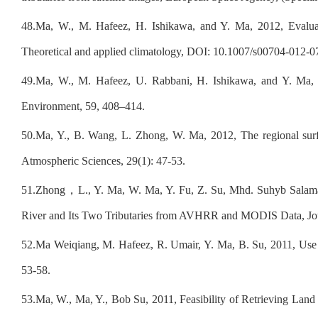
48.
Ma, W., M. Hafeez, H. Ishikawa, and Y. Ma, 2012, Evaluatio
Theoretical and applied climatology, DOI: 10.1007/s00704-012-0
49.
Ma, W., M. Hafeez, U. Rabbani, H. Ishikawa, and Y. Ma, 2
Environment, 59, 408–414.
50.
Ma, Y., B. Wang, L. Zhong, W. Ma, 2012, The regional surfa
Atmospheric Sciences, 29(1): 47-53.
51.
Zhong
，
L., Y. Ma, W. Ma, Y. Fu, Z. Su, Mhd. Suhyb Salam
River and Its Two Tributaries from AVHRR and MODIS Data, Journ
52.
Ma Weiqiang, M. Hafeez, R. Umair, Y. Ma, B. Su, 2011, Use of
53-58.
53.
Ma, W., Ma, Y., Bob Su, 2011, Feasibility of Retrieving La