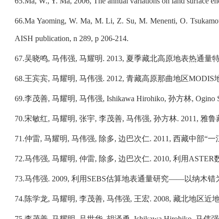
65.
Ma, W., Y. Ma, 2006, The annual variations on land surface e
66.
Ma Yaoming, W. Ma, M. Li, Z. Su, M. Menenti, O. Tsukamoto,
AISH publication, n 289, p 206-214.
67.
吴晓鸣
,
马伟强
,
马耀明
. 2013,
夏季藏北高原地表热通量
68.
王宾宾
,
马耀明
,
马伟强
. 2012,
青藏高原那曲地区
MODIS
69.
李茂善
,
马耀明
,
马伟强
, Ishikawa Hirohiko,
孙方林
, Ogino 
70.
宋敏红
,
马耀明
,
张宇
,
李茂善
,
马伟强
,
孙方林
. 2011,
雅鲁
71.
仲雷
,
马耀明
,
马伟强
,
除多
,
边巴次仁
. 2011,
西藏中部
“
一
72.
马伟
强
,
马耀明
,
仲雷
,
除多
,
边巴次仁
. 2010,
利用
ASTER
73.
马伟强
. 2009,
利用
SEBS
估算地表通量研究
——
以纳木错
74.
陈学
龙
,
马耀明
,
李茂善
,
马伟强
,
王宏
. 2008,
藏北地区近
75.
李茂
善
,
马耀明
,
吕世华
,
胡泽勇
, Ishikawa Hirohiko,
马伟强