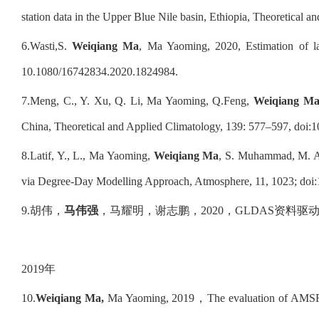
station data in the Upper Blue Nile basin, Ethiopia, Theoretical
6.
Wasti,S.
Weiqiang Ma
, Ma Yaoming, 2020, Estimation of l
10.1080/16742834.2020.1824984.
7.
Meng, C., Y. Xu, Q. Li, Ma Yaoming, Q.Feng,
Weiqiang M
China, Theoretical and Applied Climatology, 139: 577–597, doi
8.
Latif, Y., L., Ma Yaoming,
Weiqiang Ma
, S. Muhammad, M. Ad
via Degree-Day Modelling Approach, Atmosphere, 11, 1023; doi
9.
胡伟，
马伟强
，马耀明，谢志鹏，
2020
，
GLDAS
资料驱
2019
年
10.
Weiqiang Ma,
Ma Yaoming, 2019
，
The evaluation of AMSR-E