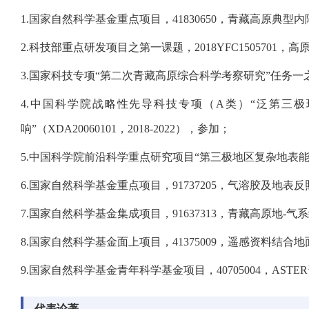
1.
国家自然科学基金重点项目，41830650，青藏高原典型内陆湖
2.
科技部重点研发项目之第一课题，
2018YFC1505701
，高
3.
国家科技专项
“
第二次青藏高原综合科学考察研究
”
任务一
4.
中国科学院战略性先导科技专项（
A
类）
“
泛第三极
响
”
（
XDA20060101
，
2018-2022
），参加；
5.
中国科学院前沿科学重点研究项目
“
第三极地区复杂地表
6.
国家自然科学基金重点项目，
91737205
，气溶胶及地表反
7.
国家自然科学基金集成项目，
91637313
，青藏高原地
-
气系
8.
国家自然科学基金面上项目，
41375009
，遥感资料结合地
9.
国家自然科学基金青年科学基金项目，
40705004
，
ASTER
代表论著