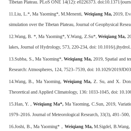
Tibetan Plateau. PLoS ONE 14(12): e0226373. doi:10.1371/journ
11.
Liu, L.*, Ma Yaoming*, M.Menenti,
Weiqiang Ma,
2019, Eva
simulation over the Tibetan Plateau, Journal of Geophysical Re
12.
Wang, B. *, Ma Yaoming*, Y.Wang, Z.Su*,
Weiqiang Ma,
20
lakes, Journal of Hydrology, 573, 220-234, doi: 10.1016/j.jhydrol
13.
Subba, S., Ma Yaoming*,
Weiqiang Ma,
2019, Spatial and te
Research: Atmospheres, 124, 7523–7539, doi: 10.1029/2019JD0
14.
Wang, B., Ma Yaoming,
Weiqiang Ma,
Z. Su, and X. Don
Theoretical and Applied Climatology, 136: 1033-1045, doi: 10.1
15.
Han, Y. ,
Weiqiang Ma*,
Ma Yaoming, C.Sun, 2019, Variation
1979–2016. Journal of Meteorological Research, 33(3), 491–500,
16.
Joshi, B., Ma Yaoming*
，
Weiqiang Ma,
M.Sigdel, B.Wang, 