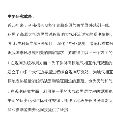
主要研究成果：
近
20
年来，马伟强长期坚守青藏高原气象学野外观测一线
积累了高原大气边界层过程影响大气环流详实的观测依据
考
”
和中科院专项
A
等项目，深化了野外观测、遥感和模式
识我国季风系统相关的国家需求，并取得了以下三个方面的
1.
在观测系统布局方面：为了弥补高原地气相互作用观测的
建立了
10
多个大气边界层过程综合观测研究站，为地气相
原地表热通量初始场缺乏和验证困难的瓶颈。也为天气和气
2.
在观测研究方面：利用第一手的大气边界层过程的观测资
平衡的日变化和年际变化规律，明确了地表平衡各分量对
弱和影响范围变化间接提供了证据；