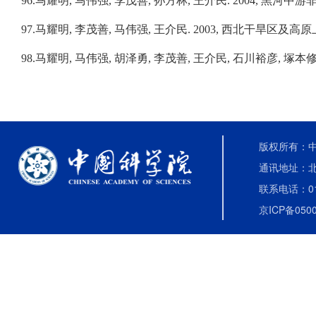
96.
马耀明
,
马伟强
,
李茂善
,
孙方林
,
王介民
. 2004,
黑河中游
97.
马耀明
,
李茂善
,
马伟强
,
王介民
. 2003,
西北干旱区及高原
98.
马耀明
,
马伟强
,
胡泽勇
,
李茂善
,
王介民
,
石川裕彦
,
塚本
版权所有：中国
通讯地址：北
联系电话：010-
京ICP备0500