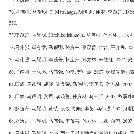
76.
马伟强
,
马耀明
, T. Matsunaga,
胡泽勇
,
仲雷
,
李茂善
,
赵
550.
77.
李茂
善
,
马耀明
, Hirohiko Ishikawa,
马伟强
,
孙方林
,
王永杰
78.
马伟
强
,
戴有学
,
马耀明
,
孙方林
,
李茂善
,
仲雷
,
王介民
. 20
79.
马伟
强
,
马耀明
,
李茂善
,
赵逸舟
,
孙方林
,
宋敏红
. 2007,
藏
80.
马耀
明
,
王永杰
,
马伟强
,
仲雷
,
苏中波
. 2007,
珠峰复杂地
81.
田
辉
,
马耀明
,
胡晓
,
陆登荣
,
马伟强
,
李茂善
,
孙方林
. 2007
82.
田
辉
,
马耀明
,
文军
,
李茂善
,
孙方林
,
马伟强
. 2007,
秋季珠
83.
赵逸
舟
,
马耀明
,
黄镇
,
袁铁
,
胡晓
,
李英
,
马伟强
. 2007,
利
84.
赵逸
舟
,
马耀明
,
马伟强
,
李茂善
,
孙方林
,
王磊
,
向鸣
. 2007
85.
马伟强
,
马耀明
. 2006,
西北干旱区地表能量初步分析
[J].