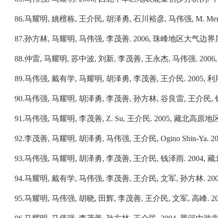
86.
马耀
明
,
姚檀栋
,
王介民
,
胡泽勇
,
石川裕彦
,
马伟强
, M. Me
87.
孙方
林
,
马耀明
,
马伟强
,
李茂善
. 2006,
珠峰地区大气边界
88.
仲雷
,
马耀明
,
苏中波
,
刘新
,
李茂善
,
王永杰
,
马伟强
. 2006
89.
马伟强
,
戴有学
,
马耀明
,
胡泽勇
,
李茂善
,
王介民
. 2005,
利
90.
马伟强
,
马耀明
,
胡泽勇
,
李茂善
,
孙方林
,
谷良雷
,
王介民
,
91.
马伟强
,
马耀明
,
李茂善
, Z. Su,
王介民
. 2005,
藏北高原地
92.
李茂善
,
马耀明
,
胡泽勇
,
马伟强
,
王介民
, Ogino Shin-Ya. 2
93.
马伟强
,
马耀明
,
胡泽勇
,
李茂善
,
王介民
,
钱泽雨
. 2004,
藏
94.
马耀明
,
戴有学
,
马伟强
,
李茂善
,
王介民
,
文军
,
孙方林
. 20
95.
马耀明
,
马伟强
,
胡晓
,
田辉
,
李茂善
,
王介民
,
文军
,
高峰
. 2