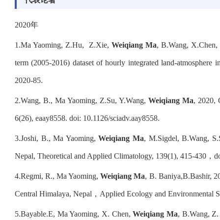
2020
年
1.
Ma Yaoming, Z.Hu,
Z.Xie,
Weiqiang Ma
, B.Wang, X.Chen, 
term (2005-2016) dataset of hourly integrated land-atmosphere 
2020-85.
2.
Wang, B., Ma Yaoming, Z.Su, Y.Wang,
Weiqiang Ma
, 2020, 
6(26), eaay8558. doi: 10.1126/sciadv.aay8558.
3.
Joshi, B., Ma Yaoming,
Weiqiang Ma
, M.Sigdel, B.Wang, S.
Nepal, Theoretical and Applied Climatology, 139(1), 415-430
，
d
4.
Regmi, R., Ma Yaoming,
Weiqiang Ma
, B. Baniya,B.Bashir, 2
Central Himalaya, Nepal
，
Applied Ecology and Environmental Sc
5.
Bayable.E, Ma Yaoming, X. Chen,
Weiqiang Ma
, B.Wang, Z.