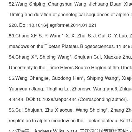
52.Wang Shiping, Changshun Wang, Jichuang Duan, Xia
Timing and duration of phenological sequences of alpine p
228. Doi: 10.1016/j.agrformet.2014.01.021
53.Chang XF, S. P. Wang*, X. X. Zhu, S. J. Cui, C. Y. Luo,
meadows on the Tibetan Plateau. Biogeosciences. 11:349
54.Chang XF, Shiping Wang*, Shujuan Cui, Xiaoxue Zhu,
Uncertainty in the Three Rivers Source Region of the Tibe
55.Wang Chengjie, Guodong Han*, Shiping Wang*, Xiajie
Yuanyuan Jiang, Tingting Lu, Zhongwu Wang and& Zhiguo
4:4444. DOI: 10.1038/srep04444 (Corresponding author).
56.Cui Shujuan, Zhu Xiaoxue, Wang Shiping*, Zhang Zhe
respiration in alpine meadow on the Tibetan plateau. Soi
57.汪诗平，Andreas Wilks. 2014. 三江源低碳型