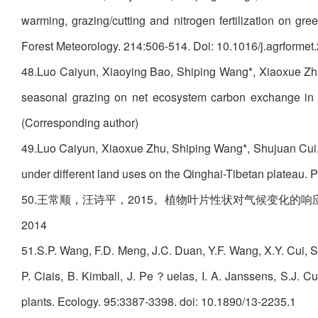
warming, grazing/cutting and nitrogen fertilization on g
Forest Meteorology. 214:506-514. Doi: 10.1016/j.agrformet
48.Luo Caiyun, Xiaoying Bao, Shiping Wang*, Xiaoxue Zh
seasonal grazing on net ecosystem carbon exchange in 
(Corresponding author)
49.Luo Caiyun, Xiaoxue Zhu, Shiping Wang*, Shujuan Cui
under different land uses on the Qinghai-Tibetan plateau.
50.王常顺，汪诗平，2015。植物叶片性状对气候变化的响应研究
2014
51.S.P. Wang, F.D. Meng, J.C. Duan, Y.F. Wang, X.Y. Cui, S.
P. Ciais, B. Kimball, J. Pe？uelas, I. A. Janssens, S.J. Cu
plants. Ecology. 95:3387-3398. doi: 10.1890/13-2235.1