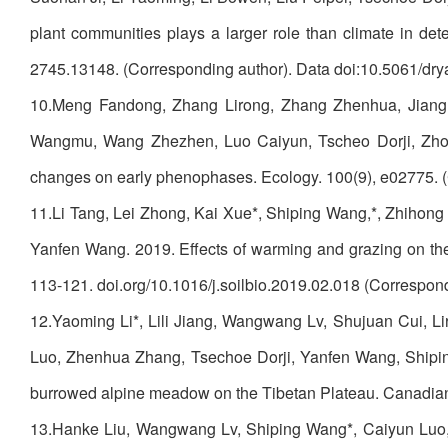
plant communities plays a larger role than climate in de
2745.13148. (Corresponding author). Data doi:10.5061/dr
10.Meng Fandong, Zhang Lirong, Zhang Zhenhua, Jiang
Wangmu, Wang Zhezhen, Luo Caiyun, Tscheo Dorji, Zhou 
changes on early phenophases. Ecology. 100(9), e02775. 
11.Li Tang, Lei Zhong, Kai Xue*, Shiping Wang,*, Zhihong
Yanfen Wang. 2019. Effects of warming and grazing on the 
113-121. doi.org/10.1016/j.soilbio.2019.02.018 (Correspond
12.Yaoming Li*, Lili Jiang, Wangwang Lv, Shujuan Cui, 
Luo, Zhenhua Zhang, Tsechoe Dorji, Yanfen Wang, Shiping 
burrowed alpine meadow on the Tibetan Plateau. Canadian 
13.Hanke Liu, Wangwang Lv, Shiping Wang*, Caiyun Luo, Z