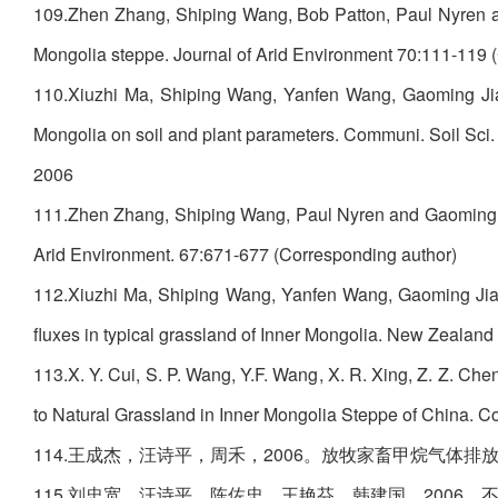
109.Zhen Zhang, Shiping Wang, Bob Patton, Paul Nyren an
Mongolia steppe. Journal of Arid Environment 70:111-119 
110.Xiuzhi Ma, Shiping Wang, Yanfen Wang, Gaoming Jiang
Mongolia on soil and plant parameters. Communi. Soil Sci
2006
111.Zhen Zhang, Shiping Wang, Paul Nyren and Gaoming Jia
Arid Environment. 67:671-677 (Corresponding author)
112.Xiuzhi Ma, Shiping Wang, Yanfen Wang, Gaoming Jiang
fluxes in typical grassland of Inner Mongolia. New Zealand
113.X. Y. Cui, S. P. Wang, Y.F. Wang, X. R. Xing, Z. Z. Chen,
to Natural Grassland in Inner Mongolia Steppe of China. C
114.王成杰，汪诗平，周禾，2006。放牧家畜甲烷气体排放量测
115.刘忠宽，汪诗平，陈佐忠，王艳芬，韩建国，2006。不