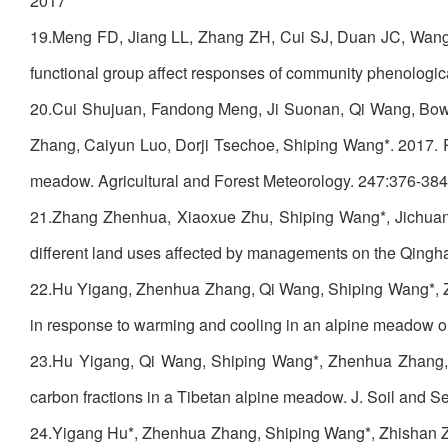
2017
19.Meng FD, Jiang LL, Zhang ZH, Cui SJ, Duan JC, Wang 
functional group affect responses of community phenologic
20.Cui Shujuan, Fandong Meng, Ji Suonan, Qi Wang, Bowe
Zhang, Caiyun Luo, Dorji Tsechoe, Shiping Wang*. 2017. R
meadow. Agricultural and Forest Meteorology. 247:376-384
21.Zhang Zhenhua, Xiaoxue Zhu, Shiping Wang*, Jichuan
different land uses affected by managements on the Qingha
22.Hu Yigang, Zhenhua Zhang, Qi Wang, Shiping Wang*, Zh
in response to warming and cooling in an alpine meadow o
23.Hu Yigang, Qi Wang, Shiping Wang*, Zhenhua Zhang, 
carbon fractions in a Tibetan alpine meadow. J. Soil and
24.Yigang Hu*, Zhenhua Zhang, Shiping Wang*, Zhishan Z