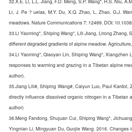
32.X.E. Li, L.L. Jiang, F.D. Meng, S.P. Wang*, H.S. Niu, A.M.
Li, J. Pe？uelas, M.Y. Du, X.Q. Zhao, L. Zhao, G.J. Wan
meadows. Nature Communications 7: 12489. DOI: 10.1038
33.Li Yaoming*, Shiping Wang*, Lili Jiang, Lirong Zhang,
different degraded gradients of alpine meadow. Agricultu
34.Li Yaoming*, Qiaoyan Lin, Shiping Wang*, Xiangzhen Li
responses to warming and grazing in a Tibetan alpine mea
author).
35.Jiang Lili#, Shiping Wang#, Caiyun Luo, Paul Kardo
directly influence dissolved organic nitrogen in a Tibetan
author)
36.Meng Fandong, Shujuan Cui, Shiping Wang*, Jichuang 
Yingnian Li, Mingyuan Du, Guojie Wang. 2016. Changes in 