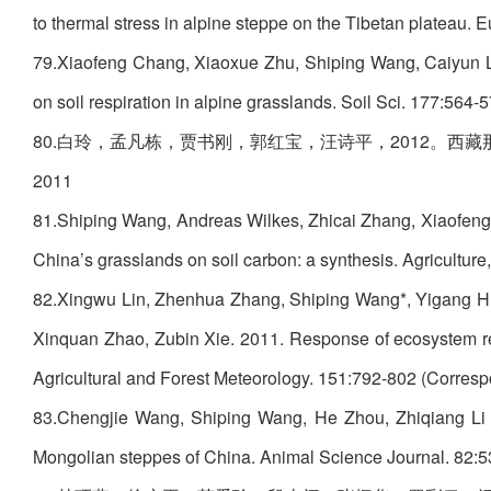
to thermal stress in alpine steppe on the Tibetan plateau.
79.Xiaofeng Chang, Xiaoxue Zhu, Shiping Wang, Caiyun L
on soil respiration in alpine grasslands. Soil Sci. 177:564
80.白玲，孟凡栋，贾书刚，郭红宝，汪诗平，2012。西
2011
81.Shiping Wang, Andreas Wilkes, Zhicai Zhang, Xiaofen
China’s grasslands on soil carbon: a synthesis. Agricultu
82.Xingwu Lin, Zhenhua Zhang, Shiping Wang*, Yigang H
Xinquan Zhao, Zubin Xie. 2011. Response of ecosystem re
Agricultural and Forest Meteorology. 151:792-802 (Corresp
83.Chengjie Wang, Shiping Wang, He Zhou, Zhiqiang Li a
Mongolian steppes of China. Animal Science Journal. 82:5