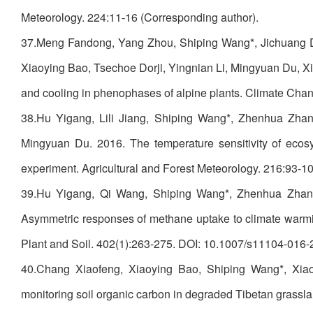
Meteorology. 224:11-16 (Corresponding author).
37.Meng Fandong, Yang Zhou, Shiping Wang*, Jichuang Du
Xiaoying Bao, Tsechoe Dorji, Yingnian Li, Mingyuan Du, X
and cooling in phenophases of alpine plants. Climate Cha
38.Hu Yigang, Lili Jiang, Shiping Wang*, Zhenhua Zha
Mingyuan Du. 2016. The temperature sensitivity of ecosy
experiment. Agricultural and Forest Meteorology. 216:93-10
39.Hu Yigang, Qi Wang, Shiping Wang*, Zhenhua Zhang
Asymmetric responses of methane uptake to climate warmin
Plant and Soil. 402(1):263-275. DOI: 10.1007/s11104-016-
40.Chang Xiaofeng, Xiaoying Bao, Shiping Wang*, Xiao
monitoring soil organic carbon in degraded Tibetan grass