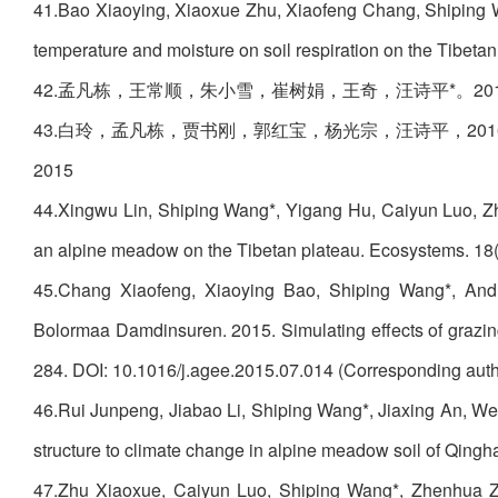
41.Bao Xiaoying, Xiaoxue Zhu, Xiaofeng Chang, Shiping W
temperature and moisture on soil respiration on the Tibet
42.孟凡栋，王常顺，朱小雪，崔树娟，王奇，汪诗平*。201
43.白玲，孟凡栋，贾书刚，郭红宝，杨光宗，汪诗平，2016
2015
44.Xingwu Lin, Shiping Wang*, Yigang Hu, Caiyun Luo, Z
an alpine meadow on the Tibetan plateau. Ecosystems. 18
45.Chang Xiaofeng, Xiaoying Bao, Shiping Wang*, Andr
Bolormaa Damdinsuren. 2015. Simulating effects of grazin
284. DOI: 10.1016/j.agee.2015.07.014 (Corresponding auth
46.Rui Junpeng, Jiabao Li, Shiping Wang*, Jiaxing An, We
structure to climate change in alpine meadow soil of Qing
47.Zhu Xiaoxue, Caiyun Luo, Shiping Wang*, Zhenhua Zha