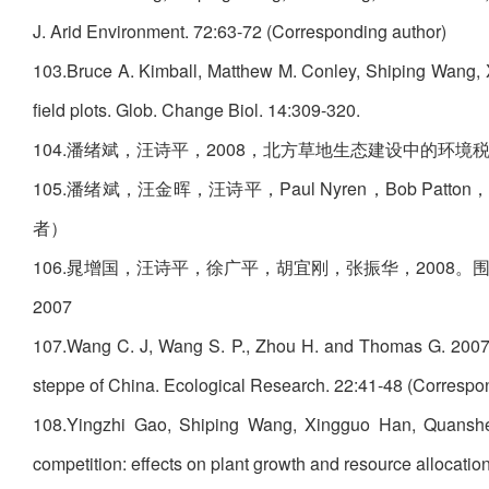
J. Arid Environment. 72:63-72 (Corresponding author)
103.Bruce A. Kimball, Matthew M. Conley, Shiping Wang, 
field plots. Glob. Change Biol. 14:309-320.
104.潘绪斌，汪诗平，2008，北方草地生态建设中的环境税
105.潘绪斌，汪金晖，汪诗平，Paul Nyren，Bob Pat
者）
106.晁增国，汪诗平，徐广平，胡宜刚，张振华，2008。
2007
107.Wang C. J, Wang S. P., Zhou H. and Thomas G. 2007.
steppe of China. Ecological Research. 22:41-48 (Correspo
108.Yingzhi Gao, Shiping Wang, Xingguo Han, Quanshen
competition: effects on plant growth and resource allocatio