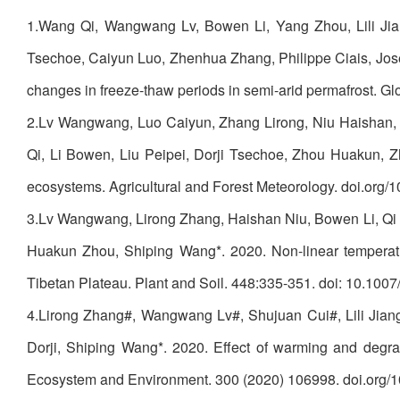
1.Wang Qi, Wangwang Lv, Bowen Li, Yang Zhou, Lili Jia
Tsechoe, Caiyun Luo, Zhenhua Zhang, Philippe Ciais, Jose
changes in freeze-thaw periods in semi-arid permafrost. 
2.Lv Wangwang, Luo Caiyun, Zhang Lirong, Niu Haishan, 
Qi, Li Bowen, Liu Peipei, Dorji Tsechoe, Zhou Huakun, Z
ecosystems. Agricultural and Forest Meteorology. doi.org/
3.Lv Wangwang, Lirong Zhang, Haishan Niu, Bowen Li, Qi 
Huakun Zhou, Shiping Wang*. 2020. Non-linear temperature
Tibetan Plateau. Plant and Soil. 448:335-351. doi: 10.100
4.Lirong Zhang#, Wangwang Lv#, Shujuan Cui#, Lili Jia
Dorji, Shiping Wang*. 2020. Effect of warming and degra
Ecosystem and Environment. 300 (2020) 106998. doi.org/