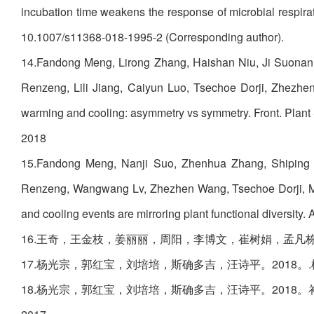
incubation time weakens the response of microbial respira
10.1007/s11368-018-1995-2 (Corresponding author).
14.Fandong Meng, Lirong Zhang, Haishan Niu, Ji Suona
Renzeng, Lili Jiang, Caiyun Luo, Tsechoe Dorji, Zhezhe
warming and cooling: asymmetry vs symmetry. Front. Plant 
2018
15.Fandong Meng, Nanji Suo, Zhenhua Zhang, Shiping 
Renzeng, Wangwang Lv, Zhezhen Wang, Tsechoe Dorji, Min
and cooling events are mirroring plant functional diversity
16.王奇，王金枝，姜丽丽，周阳，李博文，崔树娟，孟凡栋，
17.杨光宗，郭红宝，刘培培，斯确多吉，汪诗平。2018。.
18.杨光宗，郭红宝，刘培培，斯确多吉，汪诗平。2018。补