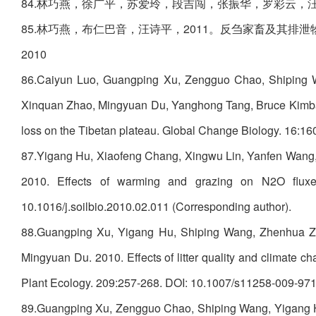
84.林巧燕，徐广平，苏爱玲，段吉闯，张振华，罗彩云，汪诗
85.林巧燕，布仁巴音，汪诗平，2011。反刍家畜及其排泄物
2010
86.Caiyun Luo, Guangping Xu, Zengguo Chao, Shiping W
Xinquan Zhao, Mingyuan Du, Yanghong Tang, Bruce Kimball. 
loss on the Tibetan plateau. Global Change Biology. 16:1
87.Yigang Hu, Xiaofeng Chang, Xingwu Lin, Yanfen Wang
2010. Effects of warming and grazing on N2O fluxe
10.1016/j.soilbio.2010.02.011 (Corresponding author).
88.Guangping Xu, Yigang Hu, Shiping Wang, Zhenhua Zh
Mingyuan Du. 2010. Effects of litter quality and climate 
Plant Ecology. 209:257-268. DOI: 10.1007/s11258-009-971
89.Guangping Xu, Zengguo Chao, Shiping Wang, Yigang H