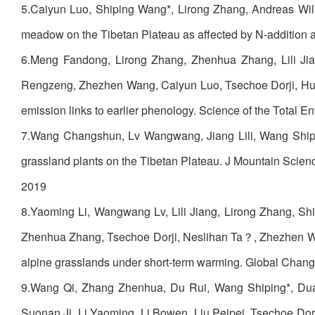
5.Caiyun Luo, Shiping Wang*, Lirong Zhang, Andreas Wil
meadow on the Tibetan Plateau as affected by N-addition 
6.Meng Fandong, Lirong Zhang, Zhenhua Zhang, Lili J
Rengzeng, Zhezhen Wang, Caiyun Luo, Tsechoe Dorji, Huak
emission links to earlier phenology. Science of the Total E
7.Wang Changshun, Lv Wangwang, Jiang Lili, Wang Shipin
grassland plants on the Tibetan Plateau. J Mountain Scien
2019
8.Yaoming Li, Wangwang Lv, Lili Jiang, Lirong Zhang, 
Zhenhua Zhang, Tsechoe Dorji, Neslihan Ta？, Zhezhen Wa
alpine grasslands under short-term warming. Global Chang
9.Wang Qi, Zhang Zhenhua, Du Rui, Wang Shiping*, Duan
Suonan Ji, Li Yaoming, Li Bowen, Liu Peipei, Tsechoe Do