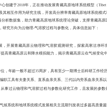
中心创建于
2018
年，正在推动发展青藏高原地球系统模型（
Tibet
程及其相互作用为研究主线，开发高分辨率青藏高原地球系统模
再分析数据集，助力青藏高原地球系统理论突破，支撑青藏高原
，研究方向为云物理
-
气溶胶过程与参数化，具体信息如下：
展，开展青藏高原云物理和气溶胶观测研究，探索高寒洁净环
著提高青藏高原云和降水模拟能力，揭示青藏高原云在气候变化
学位，年龄一般不超过
35
周岁，具有至少一期博士后科研工作经
编职工具有夫妻关系、直系血亲关系、三代以内旁系血亲关系以
，从事过云物理和气溶胶过程与参数化研究工作，且发展的参数
气候系统和地球系统模式发展相关主流期刊发表过多篇高质量篇