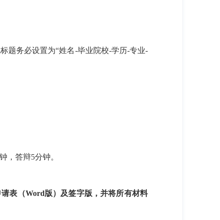
标题务必设置为“姓名
-
毕业院校
-
学历
-
专业
-
钟，答辩
5
分钟。
申请表（
Word
版）及签字版，并将所有材料