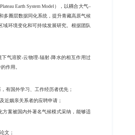
 Plateau Earth System Model
），以耦合大气–
式和多圈层数据同化系统，提升青藏高原气候
区域环境变化和可持续发展研究。
根据团队
境下气溶胶
-
云物理
-
辐射
-
降水的相互作用过
中的作用。
历，有国外学习、工作经历者优先；
及近姻亲关系者的应聘申请；
化方案被国内外著名气候模式采纳，能够适
论文；