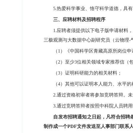
5.
热爱科学事业、恪守科学道德，具有
三、应聘材料及招聘程序
1.
应聘者须提供以下电子版申请材料，
三极观测与大数据中心副研究员（云物理
-
（1）《中国科学区青藏高原所岗位申请
（
2
）至少
3
位相关领域专家推荐信（
（
3
）证明科研能力的相关材料；
（
4
）其他可以证明本人能力、水平的
2.
通过资格初审者将参加竞聘答辩。未
3.
通过竞聘答辩者按照中科院人员聘用
自发布招聘通知之日起，凡符合招聘
制作成一个
PDF
文件发送至人事部门联系