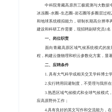
中科院青藏高原所三极观测与大数据
冰冻圈–水圈–生态圈–岩石圈等多圈层过
和地球系统模拟能力，研制长期高分辨率
建设和科研工作需要，现招聘
副研究员
1
名
一、岗位职责
面向青藏高原区域气候系统模式的发
程，构建云微物理和积云参数化方案，显
二、应聘条件
1.
具有大气科学或相关交叉学科博士
2.
实行聘用回避制度，不受理与我所在
3.
熟悉区域气候模式和全球气候模式
应高原野外工作；
4.
具有良好的英文写作和交流能力，在