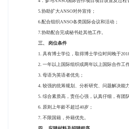
4．
参与
ANSO
国际合作项目项目设置及过程
5.
协助扩大
ANSO
对外宣传；
6.
配合组织
ANSO
各类国际会议和活动；
7.
协助配合完成秘书处其他工作。
三、
岗位条件
1.
具有博士学位，取得博士学位时间晚于
201
2.
一年以上国际组织或两年以上国际合作工
3.
母语为英语者优先；
4.
较强的统筹规划、分析研究、问题解决能
5.
综合素质高，责任心强，认真仔细，有团
6.
原则上年龄不超过
40
岁；
7.
不限国籍，外籍优先。
四、
应聘材料及招聘程序