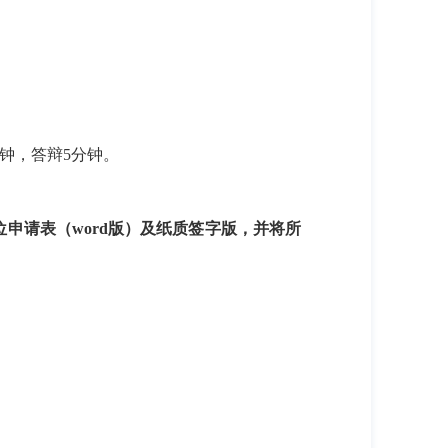
钟，答辩
5
分钟。
位申请表（
word
版）及纸质签字版，并将所