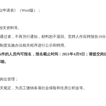
位申请表》（
Word
版）；
相关资料等。
通过者，不再另行通知，材料恕不退回。竞聘人作应聘报告
10
分
制度实施办法相关程序进行公示和聘用。
条件的人员均可报名，报名截止时间：
2021
年
4
月
9
日；请提交岗
邮箱。
岗位管理；
关规定，为员工缴纳各项社会保险和住房公积金等。