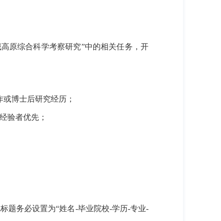
藏高原综合科学考察研究
”
中的相关任务，开
作或博士后研究经历；
经验者优先；
包标题务必设置为
“
姓名
-
毕业院校
-
学历
-
专业
-