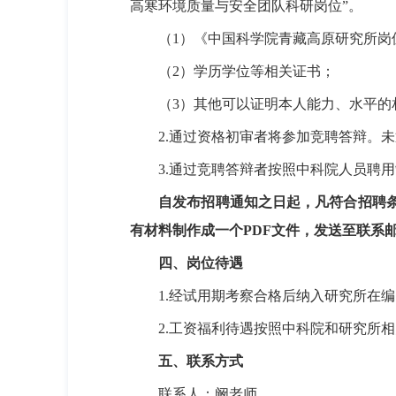
高寒环境质量与安全团队科研岗位
”
。
（
1
）《中国科学院青藏高原研究所岗
（
2
）学历学位等相关证书；
（
3
）其他可以证明本人能力、水平的
2.
通过资格初审者将参加竞聘答辩。未
3.
通过竞聘答辩者按照中科院人员聘用
自发布招聘通知之日起，凡符合招聘
有材料制作成一个
PDF
文件，发送至联系
四、岗位待遇
1.
经试用期考察合格后纳入研究所在编
2.
工资福利待遇按照中科院和研究所相
五、联系方式
联系人：阚老师