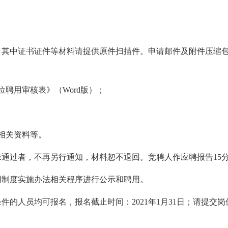
，其中证书证件等材料请提供原件扫描件。申请邮件及附件压缩包
位聘用审核表
》
（
Word
版）；
相关资料等。
未通过者，不再另行通知，材料恕不退回。竞聘人作应聘报告
15
用制度实施办法相关程序进行公示和聘用。
条件的人员均可报名，报名截止时间：
2021
年
1
月
31
日；请提交岗