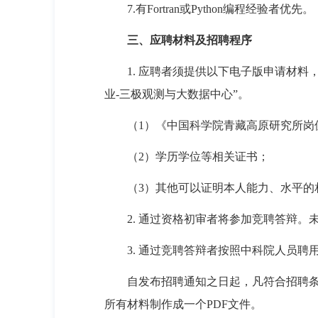
7.
有
Fortran
或
Python
编程经验者优先。
三、应聘材料及招聘程序
1.
应聘者须提供以下电子版申请材料
业
-
三极观测与大数据中心”。
（
1
）
《
中国科学院青藏高原研究所岗
（
2
）学历学位等相关证书；
（
3
）其他可以证明本人能力、水平的
2.
通过资格初审者将参加竞聘答辩。
3.
通过竞聘答辩者按照中科院人员聘
自发布招聘通知之日起，凡符合招聘
所有材料制作成一个
PDF
文件。