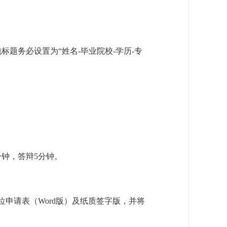
标题务必设置为“姓名
-
毕业院校
-
学历
-
专
分钟，答辩
5
分钟。
位申请表（
Word
版）及纸质签字版，并将