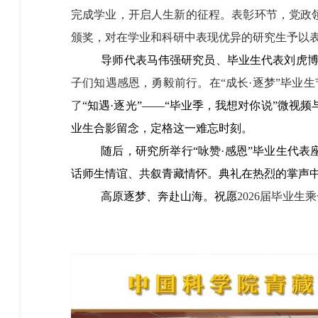
完成学业，开启人生新的征程。表彰环节，党政
颁奖，对在学业和科研中表现优异的研究生予以
导师代表马伟强研究员、毕业生代表刘虎
子们知遇感恩，勇毅前行。在“成长·逐梦”毕业生节
了
“知遇·逐光”——“毕业季，我想对你说”微视频
业生合影留念，定格这一难忘时刻。
随后，研究所举行“咏赞·感恩”毕业生代
话师生情谊、共叙青藏情怀。典礼在热烈的掌声
高原逐梦、奔赴山海。祝愿
2026届毕业