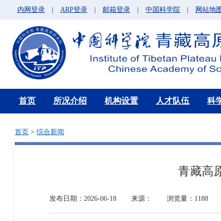
内网登录
|
ARP登录
|
邮箱登录
|
中国科学院
|
网站地
首页
所况介绍
机构设置
人才队伍
科
首页
>
综合新闻
青藏高
发布日期：2026-06-18
来源：
浏览量：1188