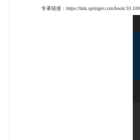
专著链接：
https://link.springer.com/book/10.1