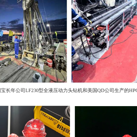
宝长年公司LF230型全液压动力头钻机和美国QD公司生产的HP