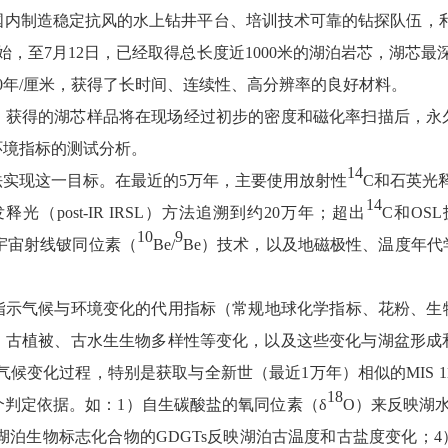
内制造稳定抗风的水上钻井平台、培训技术可靠的钻探队伍，利
至7月12日，已经取得总长度近1000米的湖泊岩芯，湖芯最深深
10年/厘米，获得了长时间、连续性、高分辨率的良好材料。
得的湖芯样品将在现场经过初步的密度和磁化率扫描后，永
环境指标的测试分析。
14
现这一目标。在最近的5万年，主要使用放射性
C和石英光
14
post-IR IRSL）方法追溯到约20万年；超出
C和OS
10
9
）和宇宙射线铍同位素（
Be/
Be）技术，以及地磁极性、温度年
气候与环境变化的代用指标（常规地球化学指标、花粉、生物标志
、古植被、古水生生物多样性等变化，以及这些变化与湖盆形成
候变化过程，特别是获取与全新世（最近1万年）相似的MIS 11
18
判定依据。如：1）自生碳酸盐的氧同位素（δ
O）来反映湖
湖泊生物标志化合物的GDGTs反映湖泊古温度和古盐度变化；