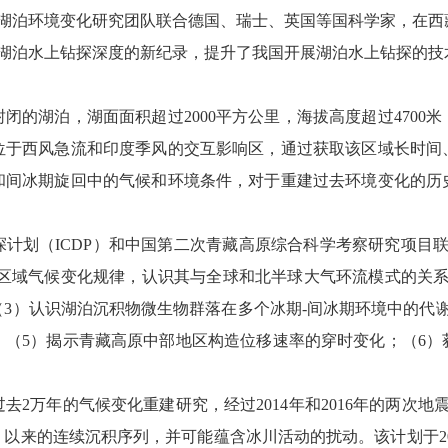
湖泊环境变化研究团队联合德国、瑞士、英国等国科学家，在西藏
国湖泊水上钻探深度的新纪录，提升了我国开展湖泊水上钻探的
湖泊，湖面面积超过2000平方公里，海拔高度超过4700
位于西风急流和印度季风的交互影响区，通过获取该区域长时间
和间冰期旋回中的气候和环境条件，对于重建过去环境变化的历
划（ICDP）和中国第二次青藏高原综合科学考察研究项目联
示区域气候变化规律，认识其与全球和北半球大气环流模式的关系
3）认识湖泊沉积物微生物群落在多个冰期-间冰期环境中的代
；（5）揭示青藏高原中部地区构造位移速率的穿时变化；（6）
2万年的气候变化重建研究，经过2014年和2016年的两次地
13）以来的连续沉积序列，并可能蕴含冰川活动的扰动。该计划于20