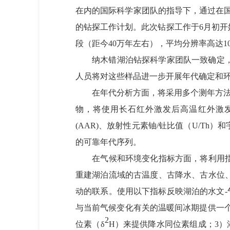
在内的国际科学家团队的指导下，通过在国
的钻探工作计划。此次钻探工作于6月初开始，
段（距今40万年左右），平均分辨率高达
纳木错湖泊钻探科学家团队一致确定，获
人员将对这些样品进一步开展年代确定和
在年代分析方面，将采用多个测年方法实
物，将使用长石红外激发后高温红外激发释光（
(AAR)、放射性元素铀/钍比值（U/Th
的可靠年代序列。
在气候和环境变化指标方面，将利用指示
重建湖泊流域的古温度、古降水、古水位
动的联系。使用以下指标反映湖泊的水文-气
与当前气候变化有关的温暖间冰期提供一个
2
位素（δ
H）来提供降水同位素组成；3）