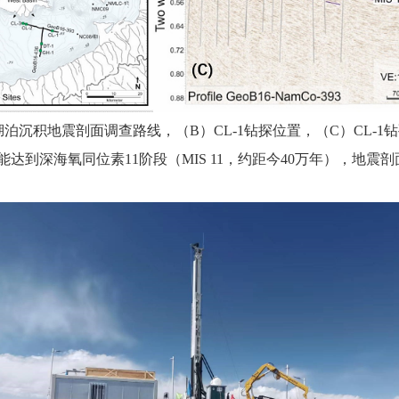
湖泊沉积地震剖面调查路线，（B）CL-1钻探位置，（C）CL-1
达到深海氧同位素11阶段（MIS 11，约距今40万年），地震剖面的