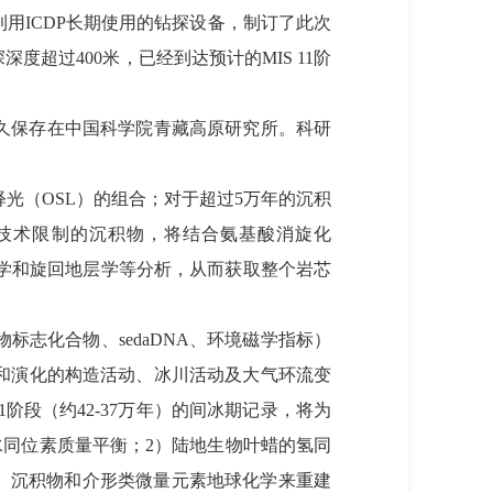
用ICDP长期使用的钻探设备，制订了此次
度超过400米，已经到达预计的MIS 11阶
久保存在中国科学院青藏高原研究所。科研
释光（OSL）的组合；对于超过5万年的沉积
L技术限制的沉积物，将结合氨基酸消旋化
代学和旋回地层学等分析，从而获取整个岩芯
化合物、sedaDNA、环境磁学指标）
和演化的构造活动、冰川活动及大气环流变
阶段（约42-37万年）的间冰期记录，将为
水同位素质量平衡；2）陆地生物叶蜡的氢同
4）沉积物和介形类微量元素地球化学来重建