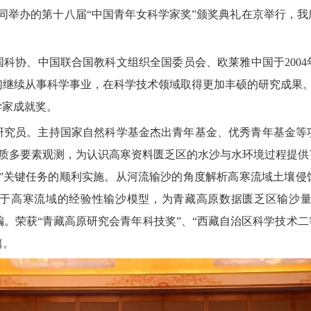
同举办的第十八届“中国青年女科学家奖”颁奖典礼在京举行，
国科协、中国联合国教科文组织全国委员会、欧莱雅中国于
2004
们继续从事科学事业，在科学技术领域取得更加丰硕的研究成果
学家成就奖。
研究员。主持国家自然科学基金杰出青年基金、优秀青年基金等
质多要素观测，为认识高寒资料匮乏区的水沙与水环境过程提供
”
关键任务的顺利实施。从河流输沙的角度解析高寒流域土壤侵
于高寒流域的经验性输沙模型，为青藏高原数据匮乏区输沙
编。荣获
“青藏高原研究会青年科技奖”、“西藏自治区科学技术二
篇。