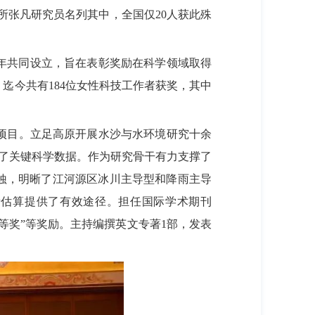
我所张凡研究员名列其中，全国仅
20
人获此殊
年共同设立，旨在表彰奖励在科学领域取得
。迄今共有
184
位女性科技工作者获奖，其中
项目。立足高原开展水沙与水环境研究十余
了关键科学数据。作为研究骨干有力支撑了
蚀，明晰了江河源区冰川主导型和降雨主导
量估算提供了有效途径。担任国际学术期刊
等奖”等
奖励。主持编撰英文专著
1
部，发表