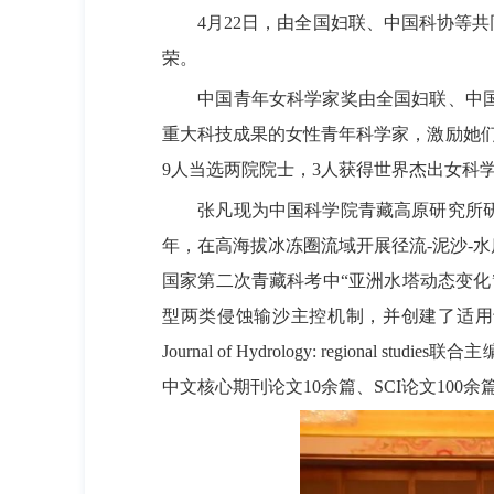
4
月
22
日，由全国妇联、中国科协等共
荣。
中国青年女科学家奖由全国妇联、中
重大科技成果的女性青年科学家，激励她
9
人当选两院院士，
3
人获得世界杰出女科
张凡现为中国科学院青藏高原研究所
年，在高海拔冰冻圈流域开展径流
-
泥沙
-
水
国家第二次青藏科考中
“亚洲水塔动态变化
型两类侵蚀输沙主控机制，并创建了适用
Journal of Hydrology: regional studies
联合主
中文核心期刊论文
10
余篇、
SCI
论文
100
余