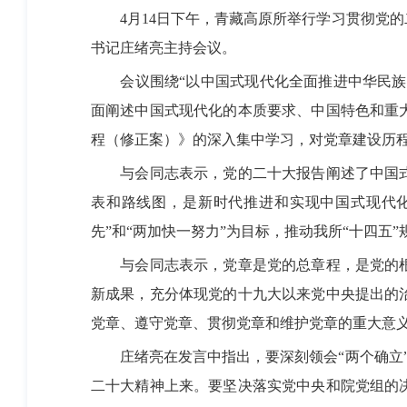
4
月
14
日下午，青藏高原所举行学习贯彻党的
书记庄绪亮主持会议。
会议围绕“以中国式现代化全面推进中华民族
面阐述中国式现代化的本质要求、中国特色和重
程（修正案）》的深入集中学习，对党章建设历
与会同志表示，党的二十大报告阐述了中国
表和路线图，是新时代推进和实现中国式现代
先”和“两加快一努力”为目标，推动我所“十四五
与会同志表示，党章是党的总章程，是党的
新成果，充分体现党的十九大以来党中央提出的
党章、遵守党章、贯彻党章和维护党章的重大意
庄绪亮在发言中指出，要深刻领会“两个确立”
二十大精神上来。要坚决落实党中央和院党组的