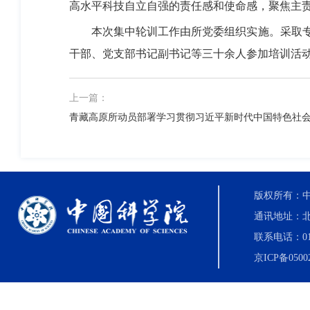
高水平科技自立自强的责任感和使命感，聚焦主
本次集中轮训工作由所党委组织实施。采取
干部、党支部书记副书记等三十余人参加培训活
上一篇：
青藏高原所动员部署学习贯彻习近平新时代中国特色社
版权所有：中国科
通讯地址：北
联系电话：010-8
京ICP备0500