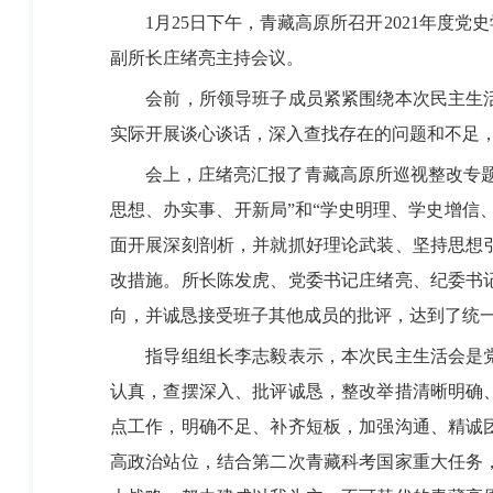
1
月
25
日下午，青藏高原所召开
2021
年度党史
副所长庄绪亮主持会议。
会前，所领导班子成员紧紧围绕本次民主生
实际开展谈心谈话，深入查找存在的问题和不足
会上，庄绪亮汇报了青藏高原所巡视整改专
思想、办实事、开新局”和“学史明理、学史增信
面开展深刻剖析，并就抓好理论武装、坚持思想
改措施。所长陈发虎、党委书记庄绪亮、纪委书
向，并诚恳接受班子其他成员的批评，达到了统
指导组组长李志毅表示，本次民主生活会是
认真，查摆深入、批评诚恳，整改举措清晰明确
点工作，明确不足、补齐短板，加强沟通、精诚
高政治站位，结合第二次青藏科考国家重大任务