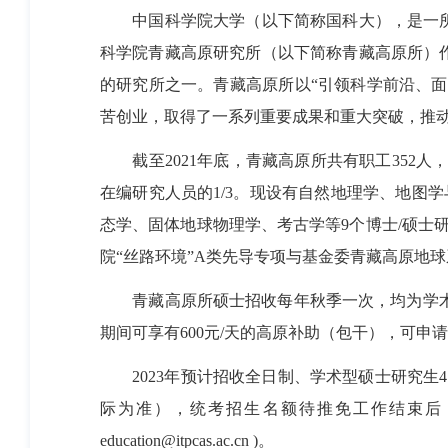
中国科学院大学（以下简称国科大），是一
科学院青藏高原研究所（以下简称青藏高原所）
的研究所之一。青藏高原所以“引领科学前沿、面
苦创业，取得了一系列重要成果和重大突破，推
截至
2021
年底，青藏高原所共有职工
352
人
在编研究人员的
1/3
。现设有自然地理学、地图学
态学、固体地球物理学、考古学等
9
个博士
/
硕士
院“丝路环境”
A
类先导专项与基金委青藏高原地球
青藏高原所硕士招收每年秋季一次，均为学
期间可享有
600
元
/
天的高原补助（包干），可申请
2023
年预计招收全日制、学术型硕士研究生
4
际为准），统考招生名额待推免工作结束后
education@itpcas.ac.cn
)
。