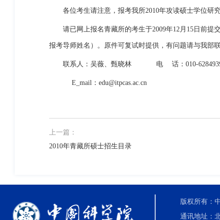
各位考生请注意，报考我所
2010
年攻读硕士学位研
请已网上报名青藏所的考生于
2009
年
12
月
15
日前
提
报考导师姓名）。原件可复试时提供，有问题请与我部
联系人：吴薇、甄晓林
电
话：
010-628493
E_mail
：
edu@itpcas.ac.cn
上一篇：
2010年青藏所硕士招生目录
版权所有：中国科
通讯地址：北