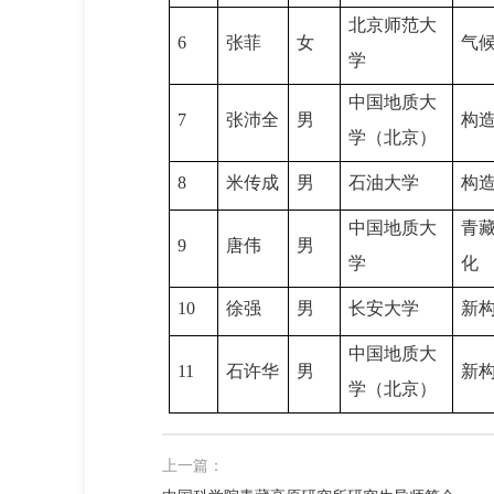
北京师范大
6
张菲
女
气
学
中国地质大
7
张沛全
男
构
学（北京）
8
米传成
男
石油大学
构
中国地质大
青
9
唐伟
男
学
化
10
徐强
男
长安大学
新
中国地质大
11
石许华
男
新
学（北京）
上一篇：