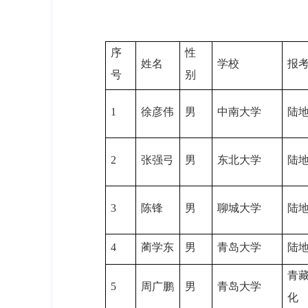
序
性
姓名
学校
报
号
别
1
徐彦伟
男
中南大学
陆
2
张强弓
男
东北大学
陆
3
陈锋
男
聊城大学
陆
4
蔺学东
男
青岛大学
陆
青
5
周广鹏
男
青岛大学
化