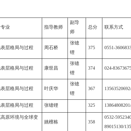
副导
考专业
指导教师
总分
联系方式
师
张镱
地表层格局与过程
周石桥
375
0551-360683
锂
张镱
地表层格局与过程
康世昌
374
024-8367367
锂
张镱
地表层格局与过程
叶庆华
367
13563520692
锂
地表层格局与过程
张镱锂
325
13864808201
藏高原环境与全球变
0532-5952340
姚檀栋
358
89015130/13