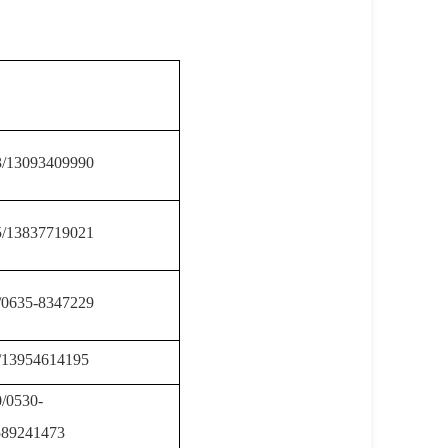
3/13093409990
5/13837719021
/0635-8347229
/13954614195
/0530-
589241473