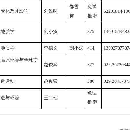
邵雪
免试
候变化及其影响
刘景时
62205814/13
梅
推 荐
造地质学
刘小汉
375
13691549482
造地质学
李德文
刘小汉
414
13082787787
藏高原环境与全球变
赵俊猛
327
022-2622084
构造运动
赵俊猛
386
029-2041737
免试
构造与环境
王二七
推 荐