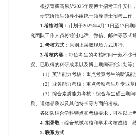
根据青藏高原所
2025
年度博士招考工作安排
研究所招生领导小组统一领导博士招考工作
1.
考核时间：
计划于
2025
年
4
月
11
日至
13
日期
究团队工作人员将通过电话、微信、邮件等形式
2.
考核方式：
原则上采取现场方式进行。
3.
考核内容：
每位考生的考核时间一般不少
况、已取得的科研成果以及博士期间研究计划等
（
1
）英语能力考核：重点考察考生的听说能
（
2
）业务能力考核：重点考察考生对专业基
（
3
）综合素质能力考核：综合考生硕士期间
质、道德品质以及其他特长等方面的考核。
各团队结合学科特点和考核要求，可在以上
4.
拟录取：
综合笔试考核和学术考核成绩，
5.
联系方式