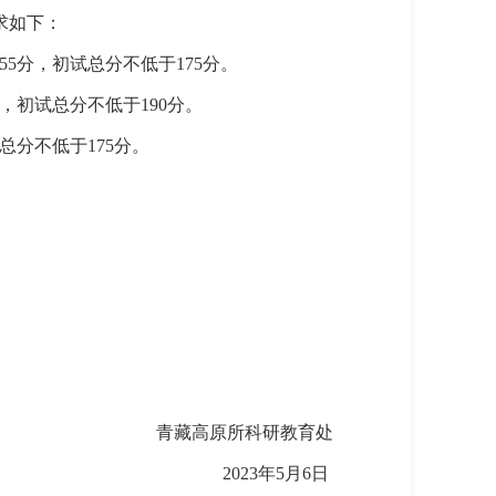
求如下：
55
分，初试总分不低于
175
分。
，初试总分不低于
190
分。
总分不低于
175
分。
青藏高原所科研教育处
2023
年
5
月
6
日