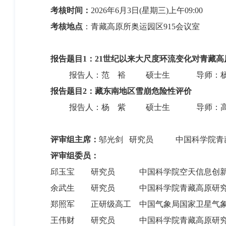
考核时间：
20
26
年
6
月
3
日
(
星期三
)上午0
9
:00
考核地点
：
青藏高原所奥运园区
915
会议室
报告题目
1
：
21世纪以来大尺度环流变化对青藏
报告人：
范
裕
硕士
生
导师：
报告题目
2
：藏东南地区雪崩危险性评价
报告人：
杨
紫
硕士
生
导师：
评审组主席：
邬光剑
研究员
中国科学院青
评审组委员：
邱玉宝
研究员
中国科学院空天信息创新
余武生
研究员
中国科学院青藏高原研
郑照军
正研级高工
中国气象局国家卫星气
王伟财
研究员
中国科学院青藏高原研