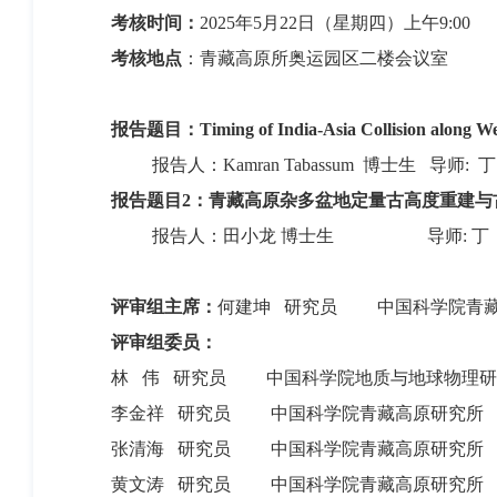
考核时间：
20
25
年
5
月
22
日
（星期四）上午
9:00
考核地点
：
青藏高原所奥运园区二楼
会议室
报告题目：
Timing of India-Asia Collision along 
报告人：
Kamran Tabassum
博士生
导师
:
丁
报告题目
2
：青藏高原杂多盆地定量古高度重建与
报告人：田小龙
博士生
导师
:
丁
评审组主席：
何建坤
研究员
中国科学院青
评审组委员：
林 伟 研究员 中国科学院地质与地球物理研
李金祥 研究员 中国科学院青藏高原研究所
张清海 研究员 中国科学院青藏高原研究所
黄文涛 研究员 中国科学院青藏高原研究所