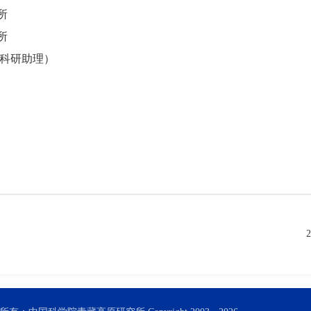
所
所
科研助理）