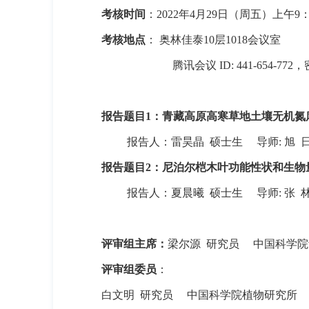
考核时间
：
2022
年
4
月
29
日（周五）上午
9
考核地点
： 奥林佳泰
10
层
1018
会议室
腾讯会议
ID: 441-654-772
，
报告题目
1
：青藏高原高寒草地土壤无机氮
报告人：雷昊晶
硕士生
导师
:
旭
报告题目
2
：尼泊尔桤木叶功能性状和生物
报告人：夏晨曦
硕士生
导师
:
张
评审组主席：
梁尔源
研究员
中国科学院
评审组委员
：
白文明
研究员
中国科学院植物研究所