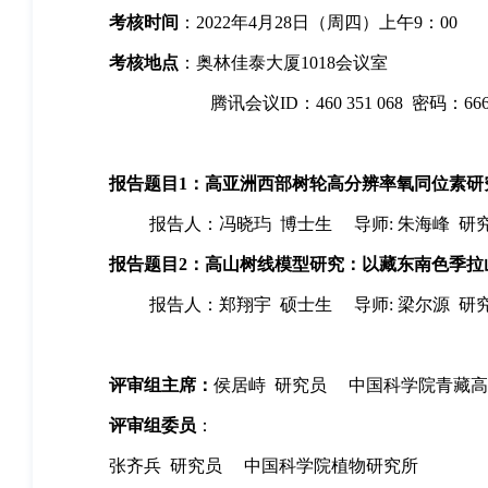
考核时间
：
2022
年
4
月
28
日（周四）上午
9
：
00
考核地点
：奥林佳泰大厦
1018
会议室
腾讯会议
ID
：
460 351 068
密码：
66
报告题目
1
：高亚洲西部树轮高分辨率氧同位素研
报告人：冯晓玙
博士生
导师
:
朱海峰
研
报告题目
2
：高山树线模型研究：以藏东南色季拉
报告人：郑翔宇
硕士生
导师
:
梁尔源
研
评审组主席：
侯居峙
研究员
中国科学院青藏高
评审组委员
：
张齐兵
研究员
中国科学院植物研究所