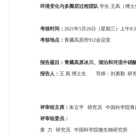
环境变化与多圈层过程团队
学生
王凤（博士
考核时间：
2021
年
5
月
26
日（星期三）上午
8:
考核地点：
青藏高原所
912
会议室
报告题目：
青藏高原冰川、湖泊和河流中硝
报告人：
王
凤
博士生
导师：刘勇勤
研
评审组主席：
朱立平
研究员
中国科学院青
评审组委员：
黄
力
研究员
中国科学院微生物研究所