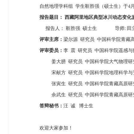
自然地理学科组
学生
靳胜强
（硕士生）于
4
报告题目：
西藏阿里地区典型冰川动态变化
报告人：
靳胜强
硕士生
导师
:
田
评审主席：
梁尔源
研究员
中国科学院青藏
评审委员：
李
震
研究员
中国科学院遥感与
姜大膀
研究员
中国科学院大气物理研
宋献方
研究员
中国科学院地理科学与
张寅生
研究员
中国科学院青藏高原研
余武生
研究员
中国科学院青藏高原研
答辩秘书：
汪
诚
博士生
欢迎大家参加！