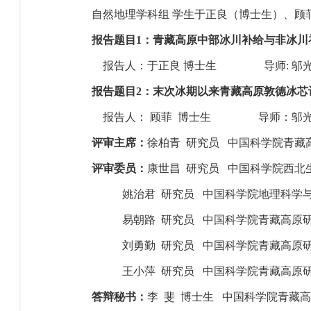
自然地理学科组 学生于正良（博士生）、顾
报告题目
1
：青藏高原中部冰川补给与非冰川
报告人：于正良 博士生
导师
:
邬
报告题目
2
：末次冰期以来青藏高原敦德冰芯
报告人： 顾菲
博士生
导师：邬光
评审主席：
徐柏青
研究员
中国科学院青藏
评审委员：
康世昌
研究员
中国科学院西北
姚治君
研究员
中国科学院地理科学
易朝路
研究员
中国科学院青藏高原
刘勇勤
研究员
中国科学院青藏高原
王小萍
研究员
中国科学院青藏高原
答辩秘书：
李
斐
博士生
中国科学院青藏高