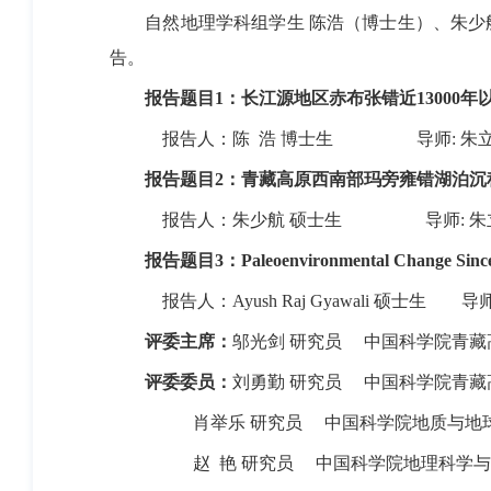
自然地理学科组学生 陈浩（博士生）、朱少
告。
报告题目
1
：长江源地区赤布张错近
13000
年
报告人：陈
浩 博士生
导师
:
朱
报告题目
2
：青藏高原西南部玛旁雍错湖泊沉
报告人：朱少航 硕士生
导师
:
朱
报告题目
3
：
Paleoenvironmental Change Since 
报告人：
Ayush Raj Gyawali
硕士生
导
评委主席：
邬光剑 研究员
中国科学院青藏
评委委员：
刘勇勤 研究员
中国科学院青藏
肖举乐 研究员
中国科学院地质与地
赵
艳 研究员
中国科学院地理科学与