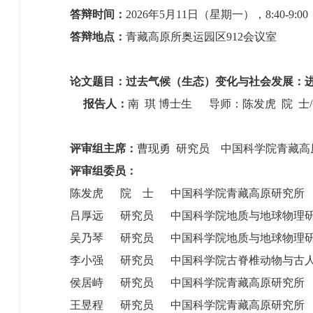
答辩时间：
20
26
年
5
月
11
日（星期
一
）
，
8
:
40
-
9:00
答辩地点：
青藏高原所奥运园区
912
会议室
论文题目：
过去气候（生态）变化与社会发展：
报告人
：
南
琪
博士生
导师：
陈发虎
院
士
/
评审组
主席：
曹现勇
研究员
中国科学院青藏高
评审组
委员：
陈发虎
院
士
中国科学院青藏高原研究所
吕厚远
研究员
中国科学院地质与地球物理
吴乃琴
研究员
中国科学院地质与地球物理
李小强
研究员
中国科学院古脊椎动物与古
侯居峙
研究员
中国科学院青藏高原研究所
王昱程
研究员
中国科学院青藏高原研究所