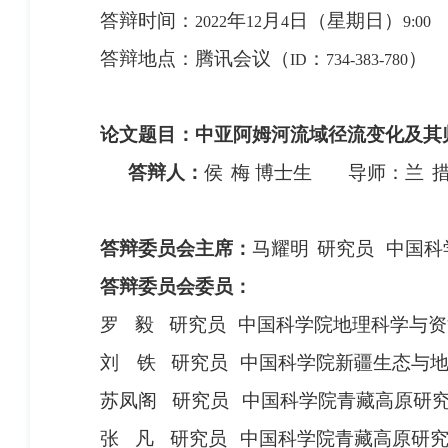
答辩时间：
年
月
日（星期日）
2022
12
4
9:00
答辩地点：腾讯会议（
：
）
ID
734-383-780
论文题目：
中亚阿姆河流域径流变化及其
答辩人：
侯
梅 博士生
导师：兰
答辩委员会主席：
马耀明
研究员
中国科
答辩委员会委员：
罗
毅 研究员
中国科学院地理科学与资
刘
铁 研究员
中国科学院新疆生态与
苏凤阁 研究员
中国科学院青藏高原研
张
凡
研究员
中国科学院青藏高原研