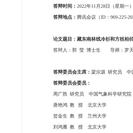
答辩时间：
2022
年
11
月
28
日（星期一
答辩地点：
腾讯会议（
ID
：
969-225-20
论文题目：藏东南林线冷杉和方枝柏
答辩人：
郭
莹
博士生
导师：罗
答辩委员会主席：
梁尔源
研究员
中
答辩委员会委员：
周广胜
研究员
中国气象科学研究院
唐艳鸿
教
授
北京大学
贺金生
教
授
兰州大学
刘鸿雁
教
授
北京大学